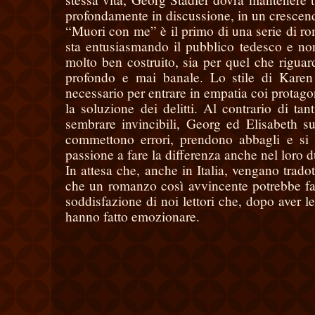
profondamente in discussione, in un crescend
“Muori con me” è il primo di una serie di ro
sta entusiasmando il pubblico tedesco e no
molto ben costruito, sia per quel che riguarda
profondo e mai banale. Lo stile di Karen 
necessario per entrare in empatia coi protag
la soluzione dei delitti. Al contrario di tant
sembrare invincibili, Georg ed Elisabeth su
commettono errori, prendono abbagli e si 
passione a fare la differenza anche nel loro d
In attesa che, anche in Italia, vengano tradott
che un romanzo così avvincente potrebbe fac
soddisfazione di noi lettori che, dopo aver l
hanno fatto emozionare.