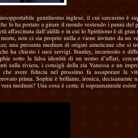
insopportabile gentiluomo inglese, il cui sarcasmo è su
, che lo ha portato a girare il mondo vestendo i panni del 
tà affascinata dall’aldilà e in cui lo Spiritismo è di gran
morte, non ci sia proprio nulla e viene invitato da un v
r, una presunta medium di origini americane che si tr
he ha chiesto i suoi servigi. Stanley, incuriosito e diffi
ophie sotto la falsa identità di un uomo d’affari, cerca
nti sulla riviera, i consigli della zia Vanessa e un impr
o che avere fiducia nel prossimo fa assaporare la vi
provato prima. Sophie è brillante, ironica, decisamente n
na vera medium? Una cosa è certa: il soprannaturale esiste