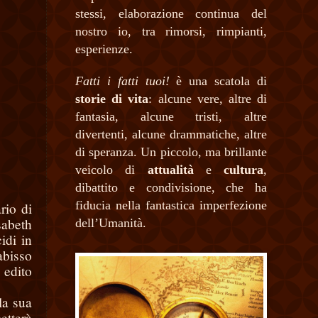
stessi, elaborazione continua del
nostro io, tra rimorsi, rimpianti,
esperienze.
Fatti i fatti tuoi!
è una scatola di
storie di vita
: alcune vere, altre di
fantasia, alcune tristi, altre
divertenti, alcune drammatiche, altre
di speranza. Un piccolo, ma brillante
veicolo di
attualità
e
cultura
,
dibattito e condivisione, che ha
fiducia nella fantastica imperfezione
rio di
sabeth
dell’Umanità.
idi in
abisso
, edito
la sua
etterà