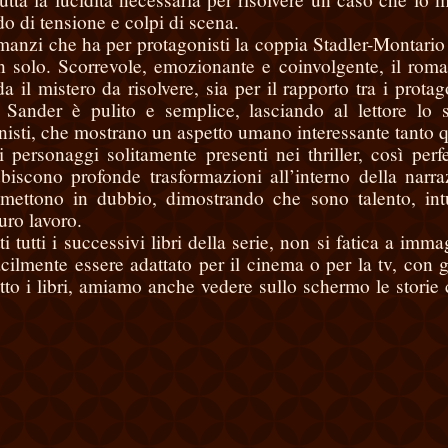
o di tensione e colpi di scena.
manzi che ha per protagonisti la coppia Stadler-Montario
n solo. Scorrevole, emozionante e coinvolgente, il rom
 il mistero da risolvere, sia per il rapporto tra i protago
Sander è pulito e semplice, lasciando al lettore lo 
onisti, che mostrano un aspetto umano interessante tanto 
i personaggi solitamente presenti nei thriller, così perfe
biscono profonde trasformazioni all’interno della narra
mettono in dubbio, dimostrando che sono talento, int
uro lavoro.
i tutti i successivi libri della serie, non si fatica a imma
ilmente essere adattato per il cinema o per la tv, con 
etto i libri, amiamo anche vedere sullo schermo le storie 