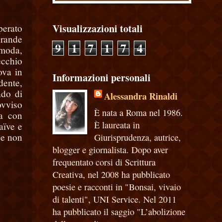
Visualizzazioni totali
perato
grande
9
1
7
1
7
4
 moda,
ecchio
ova in
Informazioni personali
dente,
ndo di
Alessandra Rinaldi
ovviso
È nata a Roma nel 1986.
ta con
È laureata in
aïve e
 e non
Giurisprudenza, autrice,
blogger e giornalista. Dopo aver
frequentato corsi di Scrittura
Creativa, nel 2008 ha pubblicato
poesie e racconti in "Bonsai, vivaio
di talenti", UNI Service. Nel 2011
ha pubblicato il saggio "L’abolizione