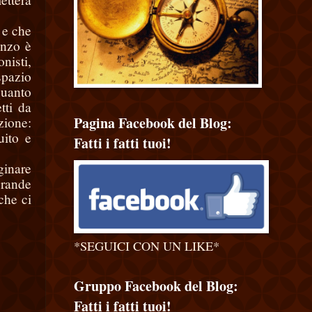
 e che
anzo è
nisti,
spazio
quanto
tti da
Pagina Facebook del Blog:
zione:
uito e
Fatti i fatti tuoi!
ginare
grande
che ci
*SEGUICI CON UN LIKE*
Gruppo Facebook del Blog:
Fatti i fatti tuoi!