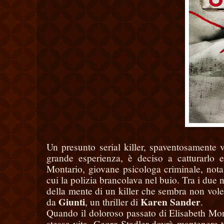
Un presunto serial killer, spaventosamente 
grande esperienza, è deciso a catturarlo e,
Montario, giovane psicologa criminale, nota p
cui la polizia brancolava nel buio. Tra i due 
della mente di un killer che sembra non voler
Giunti
Karen Sander
da
, un thriller di
.
Quando il doloroso passato di Elisabeth Mont
stessa vita, Georg Stadler dovrà mantenere tu