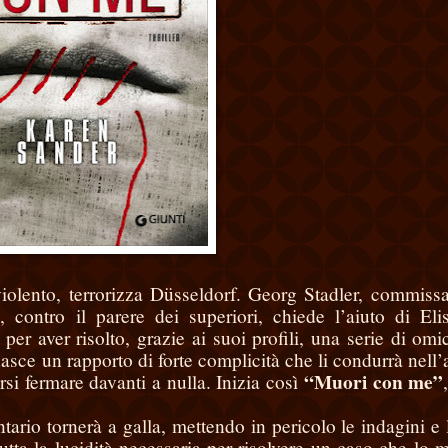
violento, terrorizza Düsseldorf. Georg Stadler, commissa
 contro il parere dei superiori, chiede l’aiuto di Eli
er aver risolto, grazie ai suoi profili, una serie di omic
nasce un rapporto di forte complicità che li condurrà nell’
“Muori con me”
si fermare davanti a nulla. Inizia così
ario tornerà a galla, mettendo in pericolo le indagini e 
tta la lucidità necessaria per risolvere un caso che lo m