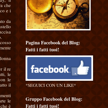
ra che
co e i
ato da
astello
uccisa
o.
Pagina Facebook del Blog:
scosso
emente
Fatti i fatti tuoi!
 donna
 il re
ti, le
con le
tto il
*SEGUICI CON UN LIKE*
imenti
Gruppo Facebook del Blog:
rte le
Fatti i fatti tuoi!
 che è