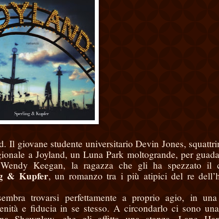
. Il giovane studente universitario Devin Jones, squattri
agionale a Joyland, un Luna Park moltogrande, per guad
e Wendy Keegan, la ragazza che gli ha spezzato il 
ng & Kupfer
, un romanzo tra i più atipici del re dell’h
sembra trovarsi perfettamente a proprio agio, in una
erenità e fiducia in se stesso. A circondarlo ci sono una
na Showplaw, che gli affitta una stanza, Lane Hard