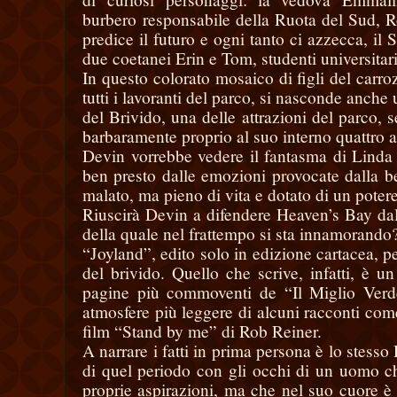
burbero
responsabile della Ruota del Sud, 
predice il futuro e ogni tanto ci azzecca, il 
due coetanei Erin e Tom, studenti universitari
In questo colorato mosaico di figli del carr
tutti i lavoranti del parco, si nasconde anche 
del Brivido, una delle attrazioni del parco,
barbaramente proprio al suo interno quattro a
Devin vorrebbe vedere il fantasma di Linda a
ben presto dalle emozioni provocate dalla be
malato, ma pieno di vita e dotato di un potere
Riuscirà Devin a difendere Heaven’s Bay da
della quale nel frattempo si sta innamorando
“Joyland”, edito solo in edizione cartacea, p
del brivido. Quello che scrive, infatti, è u
pagine più commoventi de “Il Miglio Verde
atmosfere più leggere di alcuni racconti come 
film “Stand by me” di Rob Reiner.
A narrare i fatti in prima persona è lo stesso
di quel periodo con gli occhi di un uomo ch
proprie aspirazioni, ma che nel suo cuore è 