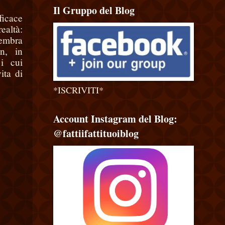
Il Gruppo del Blog
ficace
ealtà:
sembra
n, in
i cui
ita di
*ISCRIVITI*
Account Instagram del Blog:
@fattiifattituoiblog