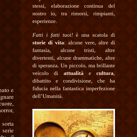
stessi, elaborazione continua del
nostro io, tra rimorsi, rimpianti,
esperienze.
Fatti i fatti tuoi!
è una scatola di
storie di vita
: alcune vere, altre di
fantasia, alcune tristi, altre
divertenti, alcune drammatiche, altre
di speranza. Un piccolo, ma brillante
veicolo di
attualità
e
cultura
,
dibattito e condivisione, che ha
fiducia nella fantastica imperfezione
nato e
agnare
dell’Umanità.
cuore,
orror,
 sorta
 serie
y, il