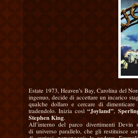
Estate 1973, Heaven’s Bay, Carolina del Nord
ingenuo, decide di accettare un incarico st
qualche dollaro e cercare di dimenticar
“Joyland”
Sperli
tradendolo. Inizia così
,
Stephen King
.
All’interno del parco divertimenti Devin 
di
universo parallelo, che gli restituisce s
di
curiosi personaggi: la vedova Emmali