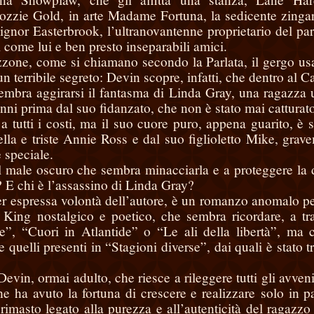
Rozzie Gold, in arte Madame Fortuna, la sedicente zinga
Signor Easterbrook, l’ultranovantenne proprietario del par
 come lui e ben presto inseparabili amici.
ozzone, come si chiamano secondo la Parlata, il gergo us
un terribile segreto: Devin scopre, infatti, che dentro al C
 sembra aggirarsi il fantasma di Linda Gray, una ragazza 
nni prima dal suo fidanzato, che non è stato mai catturat
 tutti i costi, ma il suo cuore puro, appena guarito, è 
lla e triste Annie Ross e dal suo figlioletto Mike, grav
 speciale.
l male oscuro che sembra minacciarla e a proteggere la
? E chi è l’assassino di Linda Gray?
er espressa volontà dell’autore, è un romanzo anomalo per
n King nostalgico e poetico, che sembra ricordare, a trat
”, “Cuori in Atlantide” o “Le ali della libertà”, ma 
quelli presenti in “Stagioni diverse”, dai quali è stato tra
 Devin, ormai adulto, che riesce a rileggere tutti gli avven
e ha avuto la fortuna di crescere e realizzare
solo in pa
rimasto legato alla purezza e all’autenticità del ragazzo