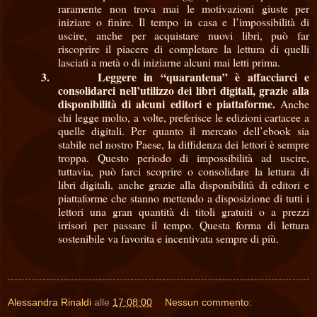
raramente non trova mai le motivazioni giuste per
iniziare o finire. Il tempo in casa e l’impossibilità di
uscire, anche per acquistare nuovi libri, può far
riscoprire il piacere di completare la lettura di quelli
lasciati a metà o di iniziarne alcuni mai letti prima.
3.
Leggere in “quarantena” è affacciarci e
consolidarci nell’utilizzo dei libri digitali, grazie alla
disponibilità di alcuni editori e piattaforme.
Anche
chi legge molto, a volte, preferisce le edizioni cartacee a
quelle digitali. Per quanto il mercato dell’ebook sia
stabile nel nostro Paese, la diffidenza dei lettori è sempre
troppa. Questo periodo di impossibilità ad uscire,
tuttavia, può farci scoprire o consolidare la lettura di
libri digitali, anche grazie alla disponibilità di editori e
piattaforme che stanno mettendo a disposizione di tutti i
lettori una gran quantità di titoli gratuiti o a prezzi
irrisori per passare il tempo. Questa forma di lettura
sostenibile va favorita e incentivata sempre di più.
Alessandra Rinaldi
alle
17:08:00
Nessun commento: