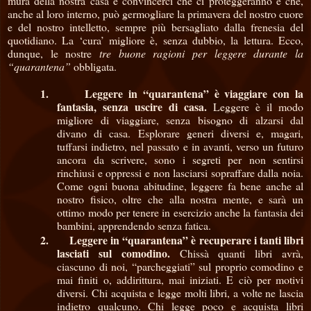
mura della nostra casa è convincerci che ci proteggeranno e che,
anche al loro interno, può germogliare la primavera del nostro cuore
e del nostro intelletto, sempre più bersagliato dalla frenesia del
quotidiano. La ‘cura’ migliore è, senza dubbio, la lettura. Ecco,
dunque, le nostre
tre buone ragioni per leggere durante la
“quarantena”
obbligata.
1.
Leggere in “quarantena” è viaggiare con la
fantasia, senza uscire di casa.
Leggere è il modo
migliore di viaggiare, senza bisogno di alzarsi dal
divano di casa. Esplorare generi diversi e, magari,
tuffarsi indietro, nel passato e in avanti, verso un futuro
ancora da scrivere, sono i segreti per non sentirsi
rinchiusi e oppressi e non lasciarsi sopraffare dalla noia.
Come ogni buona abitudine, leggere fa bene anche al
nostro fisico, oltre che alla nostra mente, e sarà un
ottimo modo per tenere in esercizio anche la fantasia dei
bambini, apprendendo senza fatica.
2.
Leggere in “quarantena” è recuperare i tanti libri
lasciati sul comodino.
Chissà quanti libri avrà,
ciascuno di noi, “parcheggiati” sul proprio comodino e
mai finiti o, addirittura, mai iniziati. E ciò per motivi
diversi. Chi acquista e legge molti libri, a volte ne lascia
indietro qualcuno. Chi legge poco e acquista libri