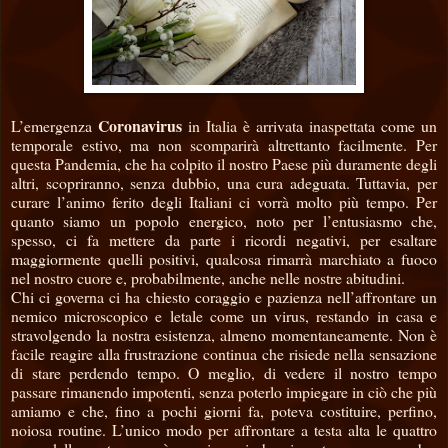
Coronavirus
L’emergenza
in Italia è arrivata inaspettata come un
temporale estivo, ma non scomparirà altrettanto facilmente. Per
questa Pandemia, che ha colpito il nostro Paese più duramente degli
altri, scopriranno, senza dubbio, una cura adeguata. Tuttavia, per
curare l’animo ferito degli Italiani ci vorrà molto più tempo. Per
quanto siamo un popolo energico, noto per l’entusiasmo che,
spesso, ci fa mettere da parte i ricordi negativi, per esaltare
maggiormente quelli positivi, qualcosa rimarrà marchiato a fuoco
nel nostro cuore e, probabilmente, anche nelle nostre abitudini.
Chi ci governa ci ha chiesto coraggio e pazienza nell’affrontare un
nemico microscopico e letale come un virus, restando in casa e
stravolgendo la nostra esistenza, almeno momentaneamente. Non è
facile reagire alla frustrazione continua che risiede nella sensazione
di stare perdendo tempo. O meglio, di vedere il nostro tempo
passare rimanendo impotenti, senza poterlo impiegare in ciò che più
amiamo e che, fino a pochi giorni fa, poteva costituire, perfino,
noiosa routine. L’unico modo per affrontare a testa alta le quattro