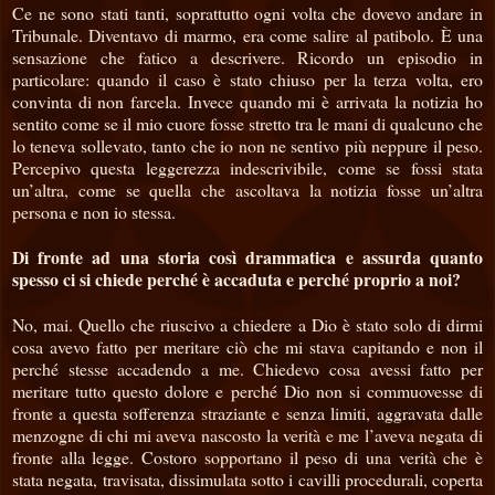
Ce ne sono stati tanti, soprattutto ogni volta che dovevo andare in
Tribunale. Diventavo di marmo, era come salire al patibolo. È una
sensazione che fatico a descrivere. Ricordo un episodio in
particolare: quando il caso è stato chiuso per la terza volta, ero
convinta di non farcela. Invece quando mi è arrivata la notizia ho
sentito come se il mio cuore fosse stretto tra le mani di qualcuno che
lo teneva sollevato, tanto che io non ne sentivo più neppure il peso.
Percepivo questa leggerezza indescrivibile, come se fossi stata
un’altra, come se quella che ascoltava la notizia fosse un’altra
persona e non io stessa.
Di fronte ad una storia così drammatica e assurda quanto
spesso ci si chiede perché è accaduta e perché proprio a noi?
No, mai. Quello che riuscivo a chiedere a Dio è stato solo di dirmi
cosa avevo fatto per meritare ciò che mi stava capitando e non il
perché stesse accadendo a me. Chiedevo cosa avessi fatto per
meritare tutto questo dolore e perché Dio non si commuovesse di
fronte a questa sofferenza straziante e senza limiti, aggravata dalle
menzogne di chi mi aveva nascosto la verità e me l’aveva negata di
fronte alla legge. Costoro sopportano il peso di una verità che è
stata negata, travisata, dissimulata sotto i cavilli procedurali, coperta