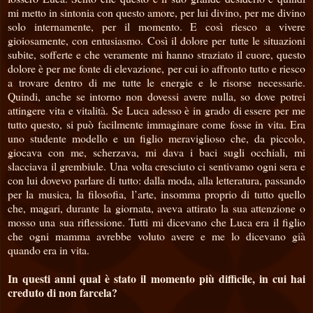
mi metto in sintonia con questo amore, per lui divino, per me divino
solo internamente, per il momento. E così riesco a vivere
gioiosamente, con entusiasmo. Così il dolore per tutte le situazioni
subite, sofferte e che veramente mi hanno straziato il cuore, questo
dolore è per me fonte di elevazione, per cui io affronto tutto e riesco
a trovare dentro di me tutte le energie e le risorse necessarie.
Quindi, anche se intorno non dovessi avere nulla, so dove potrei
attingere vita e vitalità. Se Luca adesso è in grado di essere per me
tutto questo, si può facilmente immaginare come fosse in vita. Era
uno studente modello e un figlio meraviglioso che, da piccolo,
giocava con me, scherzava, mi dava i baci sugli occhiali, mi
slacciava il grembiule. Una volta cresciuto ci sentivamo ogni sera e
con lui dovevo parlare di tutto: dalla moda, alla letteratura, passando
per la musica, la filosofia, l’arte, insomma proprio di tutto quello
che, magari, durante la giornata, aveva attirato la sua attenzione o
mosso una sua riflessione. Tutti mi dicevano che Luca era il figlio
che ogni mamma avrebbe voluto avere e me lo dicevano già
quando era in vita.
In questi anni qual è stato il momento più difficile, in cui hai
creduto di non farcela?