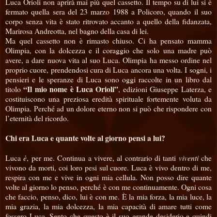
Luca Orioli non aprirà mai più quel cassetto. Il tempo su di lui si è
fermato quella sera del 23 marzo 1988 a Policoro, quando il suo
corpo senza vita è stato ritrovato accanto a quello della fidanzata,
Marirosa Andreotta, nel bagno della casa di lei.
Ma quel cassetto non è rimasto chiuso. Ci ha pensato mamma
Olimpia, con la dolcezza e il coraggio che solo una madre può
avere, a dare nuova vita al suo Luca. Olimpia ha messo ordine nel
proprio cuore, prendendosi cura di Luca ancora una volta. I sogni, i
pensieri e le speranze di Luca sono oggi raccolte in un libro dal
“Il mio nome è Luca Orioli”
titolo
, edizioni Giuseppe Laterza, e
costituiscono una preziosa eredità spirituale fortemente voluta da
Olimpia. Perché ad un dolore eterno non si può che rispondere con
l’eternità del ricordo.
Chi era Luca e quante volte al giorno pensi a lui?
Luca
è
, per me. Continua a vivere, al contrario di tanti
viventi
che
vivono da morti, coi loro pesi sul cuore. Luca è vivo dentro di me,
respira con me e vive in ogni mia cellula. Non posso dire quante
volte al giorno lo penso, perché è con me continuamente. Ogni cosa
che faccio, penso, dico, lui è con me. È la mia forza, la mia luce, la
mia grazia, la mia dolcezza, la mia capacità di amare tutti come
fossero Luca. Sento che questo è il suo grande desiderio e quindi