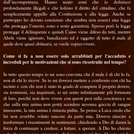
dall’incompetenza. Hanno usato armi che io definisco
profondamente illegali e che ledono il diritto del cittadino, che fa
semplicemente appello alla Costituzione e alla legge. Anche se
purtroppo ho dovuto constatare che sembra non esserci una legge
che protegga l’onesto, sono e resto garantista. Spesso però la legge
protegge il delinquente e quindi Caino viene difeso da tutti, mentre
Abele viene ignorato, banalizzato ed è oggetto di tutto il male al
quale deve quasi abituarsi, se vuole sopravvivere.
Come si fa a non essere solo arrabbiati per l’accaduto e
increduli per le motivazioni che si sono ricostruite nel tempo?
In tutto questo tempo io mi sono convinta che il male è di chi lo fa,
non di chi lo riceve. Se io mi dovessi mettere a confronto con chi ha
taciuto e con chi non è stato in grado di compiere il proprio dovere,
sia testimoni, sia inquirenti, io mi sento infinitamente più fortunata
di loro, perché non devo vivere con questi pesi sulla coscienza e so
che sulla mia anima non potrà scendere nessuna goccia di sangue
innocente, la mia anima è rimasta pulita. Se penso a Luca credo che
lui non avrebbe voluto rancore da parte mia. Dovevo riuscire a
trasformare i risentimenti in sentimenti, chiedendo a Dio di darmi la
forza di continuare a credere, a lottare, a sperare. A Dio ho chiesto
solo di essere resa strumento di bene e nient’altro. Questo mi ha