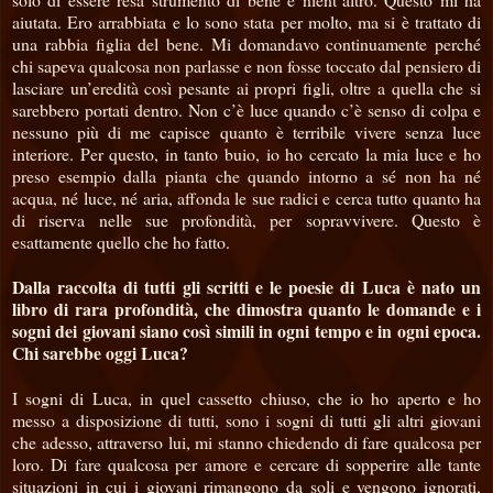
aiutata. Ero arrabbiata e lo sono stata per molto, ma si è trattato di
una rabbia figlia del bene. Mi domandavo continuamente perché
chi sapeva qualcosa non parlasse e non fosse toccato dal pensiero di
lasciare un’eredità così pesante ai propri figli, oltre a quella che si
sarebbero portati dentro. Non c’è luce quando c’è senso di colpa e
nessuno più di me capisce quanto è terribile vivere senza luce
interiore. Per questo, in tanto buio, io ho cercato la mia luce e ho
preso esempio dalla pianta che quando intorno a sé non ha né
acqua, né luce, né aria, affonda le sue radici e cerca tutto quanto ha
di riserva nelle sue profondità, per sopravvivere. Questo è
esattamente quello che ho fatto.
Dalla raccolta di tutti gli scritti e le poesie di Luca è nato un
libro di rara profondità, che dimostra quanto le domande e i
sogni dei giovani siano così simili in ogni tempo e in ogni epoca.
Chi sarebbe oggi Luca?
I sogni di Luca, in quel cassetto chiuso, che io ho aperto e ho
messo a disposizione di tutti, sono i sogni di tutti gli altri giovani
che adesso, attraverso lui, mi stanno chiedendo di fare qualcosa per
loro. Di fare qualcosa per amore e cercare di sopperire alle tante
situazioni in cui i giovani rimangono da soli e vengono ignorati,