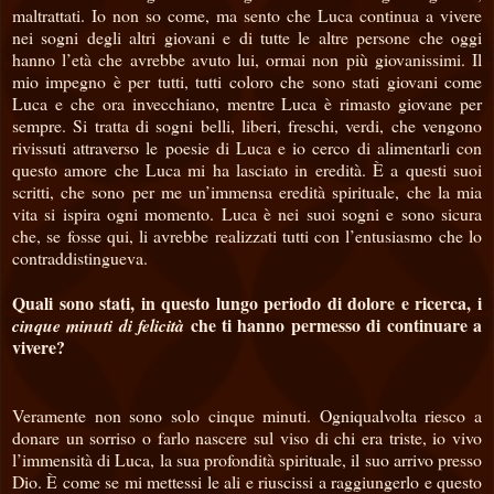
maltrattati. Io non so come, ma sento che Luca continua a vivere
nei sogni degli altri giovani e di tutte le altre persone che oggi
hanno l’età che avrebbe avuto lui, ormai non più giovanissimi. Il
mio impegno è per tutti, tutti coloro che sono stati giovani come
Luca e che ora invecchiano, mentre Luca è rimasto giovane per
sempre. Si tratta di sogni belli, liberi, freschi, verdi, che vengono
rivissuti attraverso le poesie di Luca e io cerco di alimentarli con
questo amore che Luca mi ha lasciato in eredità. È a questi suoi
scritti, che sono per me un’immensa eredità spirituale, che la mia
vita si ispira ogni momento. Luca è nei suoi sogni e sono sicura
che, se fosse qui, li avrebbe realizzati tutti con l’entusiasmo che lo
contraddistingueva.
Quali sono stati, in questo lungo periodo di dolore e ricerca, i
che ti hanno permesso di continuare a
cinque minuti di felicità
vivere?
Veramente non sono solo cinque minuti. Ogniqualvolta riesco a
donare un sorriso o farlo nascere sul viso di chi era triste, io vivo
l’immensità di Luca, la sua profondità spirituale, il suo arrivo presso
Dio. È come se mi mettessi le ali e riuscissi a raggiungerlo e questo