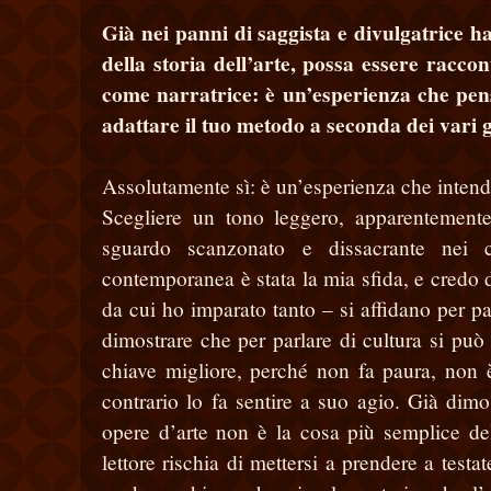
Già nei panni di saggista e divulgatrice 
della storia dell’arte, possa essere racco
come narratrice: è un’esperienza che pens
adattare il tuo metodo a seconda dei vari g
Assolutamente sì: è un’esperienza che intendo 
Scegliere un tono leggero, apparentemente
sguardo scanzonato e dissacrante nei c
contemporanea è stata la mia sfida, e credo d
da cui ho imparato tanto – si affidano per p
dimostrare che per parlare di cultura si può
chiave migliore, perché non fa paura, non è
contrario lo fa sentire a suo agio. Già di
opere d’arte non è la cosa più semplice del
lettore rischia di mettersi a prendere a testa