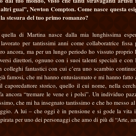
po dal tuo mondo, visto che tanti stravaganti artisti
e altri guai”, Newton Compton. Come nasce questa es
e la stesura del tuo primo romanzo?
 quella di Martina nasce dalla mia lunghissima espe
 lavorato per tantissimi anni come collaboratrice fissa 
boro ancora, ma per un lungo periodo ho vissuto proprio l
ersi direttori, ognuno con i suoi talenti speciali e con 
n colleghi fantastici con cui c’era uno scambio continu
o già famosi, che mi hanno entusiasmato e mi hanno fatto
caporedattore storico, quello il cui nome, nella cerch
o, fa ancora “tremare le vene e i polsi”. Un individuo paz
nerissimo, che mi ha insegnato tantissimo e che ho messo al
ggio. A lui – che oggi è in pensione e si gode la vita 
spirata per uno dei personaggi che amo di più di “Arte, a