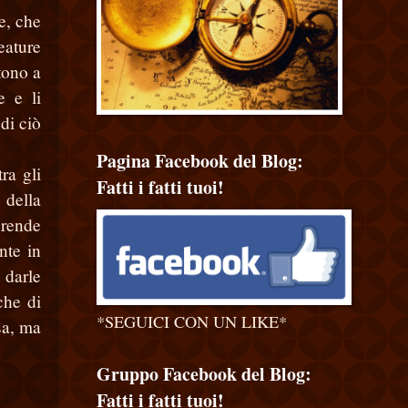
e, che
eature
tono a
e e li
di ciò
Pagina Facebook del Blog:
ra gli
Fatti i fatti tuoi!
 della
 rende
nte in
 darle
che di
*SEGUICI CON UN LIKE*
sa, ma
Gruppo Facebook del Blog:
Fatti i fatti tuoi!