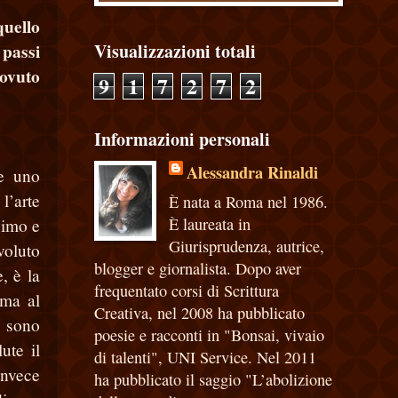
quello
Visualizzazioni totali
 passi
dovuto
9
1
7
2
7
2
Informazioni personali
Alessandra Rinaldi
 e uno
’arte
È nata a Roma nel 1986.
È laureata in
simo e
Giurisprudenza, autrice,
voluto
blogger e giornalista. Dopo aver
, è la
frequentato corsi di Scrittura
 ma al
Creativa, nel 2008 ha pubblicato
a sono
poesie e racconti in "Bonsai, vivaio
ute il
di talenti", UNI Service. Nel 2011
invece
ha pubblicato il saggio "L’abolizione