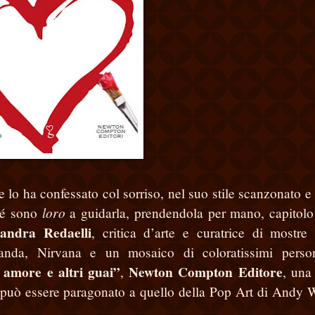
e lo ha confessato col sorriso, nel suo stile scanzonato e
loro
ché sono
a guidarla, prendendola per mano, capitol
sandra Redaelli
, critica d’arte e curatrice di mostre 
nda, Nirvana e un mosaico di coloratissimi person
 amore e altri guai”
Newton Compton Editore
,
, una 
to può essere paragonato a quello della Pop Art di Andy 