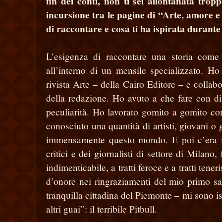
fin dei conti, non ti sei allontanata trop
incursione tra le pagine di “Arte, amore 
di raccontare e cosa ti ha ispirata durant
L’esigenza di raccontare una storia come
all’interno di un mensile specializzato. Ho
rivista Arte – della Cairo Editore – e colla
della redazione. Ho avuto a che fare con div
peculiarità. Ho lavorato gomito a gomito co
conosciuto una quantità di artisti, giovani 
immensamente questo mondo. E poi c’era il 
critici e dei giornalisti di settore di Milan
indimenticabile, a tratti feroce e a tratti te
d’onore nei ringraziamenti del mio primo sa
tranquilla cittadina del Piemonte – mi sono i
altri guai”: il terribile Pitbull.