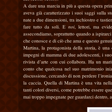
A dare una marcia in più a questa opera prima,
aveva già caratterizzato i suoi saggi sulla st
nate a due dimensioni, tra inchiostro e tastie
noi
fare tutto da soli. E
, lettori, ma evi
assecondiamo, soprattutto quando a ispirarci è
che conosce e di ciò che ama e questo genuin
Martina, la protagonista della storia, è un
impegni di mamma di due adolescenti, i suoi
rivista d’arte con cui collabora. Ha un mar
conto che qualcosa nel suo matrimonio inizi
discussione, cercando di non perdere l’ironi
la caccia. Quella di Martina è una vita nell
tanti colori diversi, come potrebbe essere que
mai troppo impegnate per guardarci dentro, al