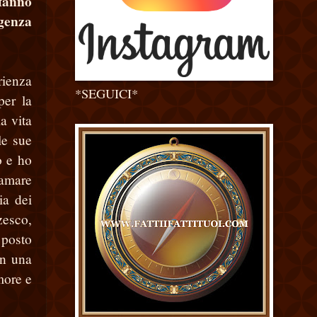
 fanno
igenza
rienza
*SEGUICI*
per la
a vita
le sue
o e ho
 amare
ia dei
zesco,
 posto
in una
more e