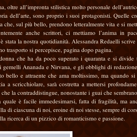
 oltre all’impronta stilistica molto personale dell’autric
oria dell’arte, sono proprio i suoi protagonisti. Quelle cr
ra che, sul più bello, prendono letteralmente vita e si met
dentemente anche scrittori, ci mettiamo l’anima in pac
 stata la nostra quotidianità. Alessandra Redaelli scrive 
o trasporto si percepisce, pagina dopo pagina.
a donna che ha da poco superato i quaranta e si divide t
 gemelli Ananada e Nirvana, e gli obblighi di redazione
ito bello e attraente che ama moltissimo, ma quando si
a a scricchiolare, sarà costretta a mettersi profondame
a che la contraddistingue, nonostante i guai che sembrano
a quale è facile immedesimarsi, fatta di fragilità, ma an
lla di ciascuna di noi, eroine di noi stesse, sempre di cor
la ricerca di un pizzico di romanticismo e passione.