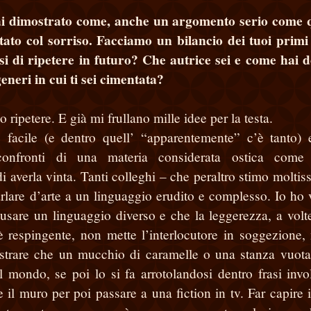
hai dimostrato come, anche un argomento serio come 
ntato col sorriso. Facciamo un bilancio dei tuoi primi
i di ripetere in futuro? Che autrice sei e come hai 
eneri in cui ti sei cimentata?
ripetere. E già mi frullano mille idee per la testa.
 facile (e dentro quell’ “apparentemente” c’è tanto)
onfronti di una materia considerata ostica come l
i averla vinta. Tanti colleghi – che peraltro stimo moltis
arlare d’arte a un linguaggio erudito e complesso. Io ho 
 usare un linguaggio diverso e che la leggerezza, a volte
 respingente, non mette l’interlocutore in soggezione,
mostrare che un mucchio di caramelle o una stanza vuot
 mondo, se poi lo si fa arrotolandosi dentro frasi invol
te il muro per poi passare a una fiction in tv. Far capire 