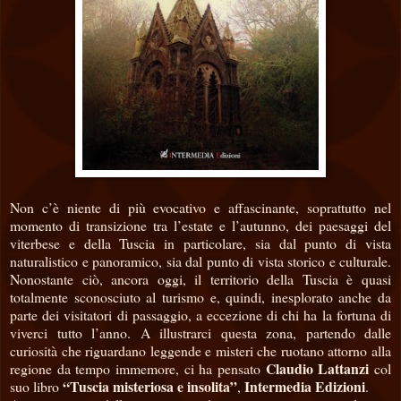
Non c’è niente di più evocativo e affascinante, soprattutto nel
momento di transizione tra l’estate e l’autunno, dei paesaggi del
viterbese e della Tuscia in particolare, sia dal punto di vista
naturalistico e panoramico, sia dal punto di vista storico e culturale.
Nonostante ciò, ancora oggi, il territorio della Tuscia è quasi
totalmente sconosciuto al turismo e, quindi, inesplorato anche da
parte dei visitatori di passaggio, a eccezione di chi ha la fortuna di
viverci tutto l’anno. A illustrarci questa zona, partendo dalle
curiosità che riguardano leggende e misteri che ruotano attorno alla
Claudio Lattanzi
regione da tempo immemore, ci ha pensato
col
“Tuscia misteriosa e insolita”
Intermedia Edizioni
suo libro
,
.