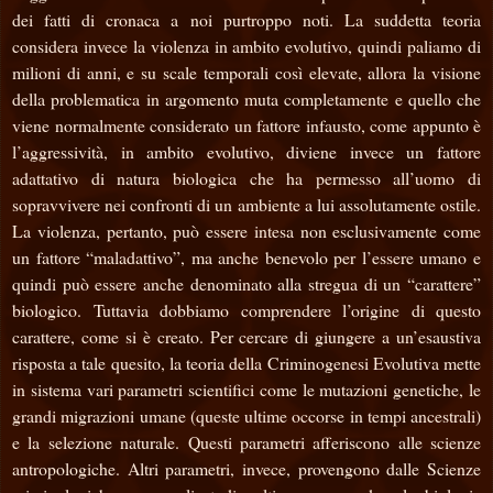
dei fatti di cronaca a noi purtroppo noti. La suddetta teoria
considera invece la violenza in ambito evolutivo, quindi paliamo di
milioni di anni, e su scale temporali così elevate, allora la visione
della problematica in argomento muta completamente e quello che
viene normalmente considerato un fattore infausto, come appunto è
l’aggressività, in ambito evolutivo, diviene invece un fattore
adattativo di natura biologica che ha permesso all’uomo di
sopravvivere nei confronti di un ambiente a lui assolutamente ostile.
La violenza, pertanto, può essere intesa non esclusivamente come
un fattore “
maladattivo
”, ma anche benevolo per l’essere umano e
quindi può essere anche denominato alla stregua di un “carattere”
biologico. Tuttavia dobbiamo comprendere l’origine di questo
carattere, come si è creato. Per cercare di giungere a un’esaustiva
risposta a tale quesito, la teoria della Criminogenesi Evolutiva mette
in sistema vari parametri scientifici come le mutazioni genetiche, le
grandi migrazioni umane (queste ultime occorse in tempi ancestrali)
e la selezione naturale. Questi parametri afferiscono alle scienze
antropologiche. Altri parametri, invece, provengono dalle Scienze