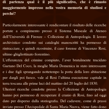
di partenza qual è il più significativo, che è rimasto
maggiormente impresso nella vostra memoria di studiosi e
perché?
Particolarmente interessante è rendicontare il risultato delle ricerche
portate a compimento presso il Sistema Museale di Ateneo
dell’Università di Firenze – Collezione di Antropologia. Il lavoro
archivistico condotto sui cataloghi manoscritti ha permesso di
rintracciare, e quindi ricostruire, il caso forense di Vincenzo Rosi,
ultimo ghigliottinato fiorentino.
L’efferatezza del crimine compiuto, l’aver brutalmente trucidato
Gaetano Del Coco, la moglie Maria Domenica in stato interessante
e i due figli sprangando nottetempo la porta della loro abitazione
per dargli poi fuoco, vale al Rosi l’ultima esecuzione capitale in
terra toscana alle prime luci del mattino del 20 luglio del 1830.
Ulteriori ricerche condotte presso la Collezione di Antropologia
hanno poi permesso di recuperare il cranio di Rosi, fino ad oggi
dato per disperso dalla storiografia. Del cadavere, come di prassi
inviato presso l’Arcispedale di Santa Maria Nuova, viene fatto dono