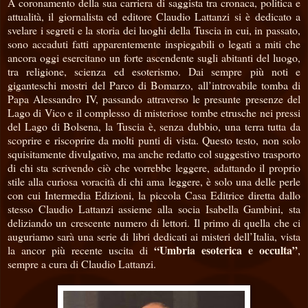
A coronamento della sua carriera di saggista tra cronaca, politica e
attualità, il giornalista ed editore Claudio Lattanzi si è dedicato a
svelare i segreti e la storia dei luoghi della Tuscia in cui, in passato,
sono accaduti fatti apparentemente inspiegabili o legati a miti che
ancora oggi esercitano un forte ascendente sugli abitanti del luogo,
tra religione, scienza ed esoterismo. Dai sempre più noti e
giganteschi mostri del Parco di Bomarzo, all’introvabile tomba di
Papa Alessandro IV, passando attraverso le presunte presenze del
Lago di Vico e il complesso di misteriose tombe etrusche nei pressi
del Lago di Bolsena, la Tuscia è, senza dubbio, una terra tutta da
scoprire e riscoprire da molti punti di vista. Questo testo, non solo
squisitamente divulgativo, ma anche redatto col suggestivo trasporto
di chi sta scrivendo ciò che vorrebbe leggere, adattando il proprio
stile alla curiosa voracità di chi ama leggere, è solo una delle perle
con cui Intermedia Edizioni, la piccola Casa Editrice diretta dallo
stesso Claudio Lattanzi assieme alla socia Isabella Gambini, sta
deliziando un crescente numero di lettori. Il primo di quella che ci
auguriamo sarà una serie di libri dedicati ai misteri dell’Italia, vista
“Umbria esoterica e occulta”
la ancor più recente uscita di
,
sempre a cura di Claudio Lattanzi.