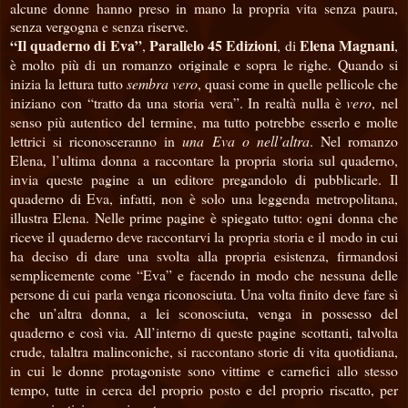
alcune donne hanno preso in mano la propria vita senza paura,
senza vergogna e senza riserve.
“Il quaderno di Eva”
Parallelo 45 Edizioni
Elena Magnani
,
, di
,
è molto più di un romanzo originale e sopra le righe. Quando si
inizia la lettura tutto
sembra vero
, quasi come in quelle pellicole che
iniziano con “tratto da una storia vera”. In realtà nulla è
vero
, nel
senso più autentico del termine, ma tutto potrebbe esserlo e molte
lettrici si riconosceranno in
una Eva o nell’altra
. Nel romanzo
Elena, l’ultima donna a raccontare la propria storia sul quaderno,
invia queste pagine a un editore pregandolo di pubblicarle. Il
quaderno di Eva, infatti, non è solo una leggenda metropolitana,
illustra Elena. Nelle prime pagine è spiegato tutto: ogni donna che
riceve il quaderno deve raccontarvi la propria storia e il modo in cui
ha deciso di dare una svolta alla propria esistenza, firmandosi
semplicemente come “Eva” e facendo in modo che nessuna delle
persone di cui parla venga riconosciuta. Una volta finito deve fare sì
che un’altra donna, a lei sconosciuta, venga in possesso del
quaderno e così via. All’interno di queste pagine scottanti, talvolta
crude, talaltra malinconiche, si raccontano storie di vita quotidiana,
in cui le donne protagoniste sono vittime e carnefici allo stesso
tempo, tutte in cerca del proprio posto e del proprio riscatto, per