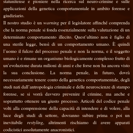
statunitense e pioniere nella ricerca sul neuro-crimine e sulle
applicazioni della genetica comportamentale in ambito forense e
giudiziario.
Il nostro studio è un
warning
per il legislatore affinché comprenda
che la norma penale si fonda essenzialmente sulla valutazione di un
determinato comportamento illecito. Quest’ultimo non è figlio di
una sterile legge, bensì di un comportamento umano. È quindi
l’uomo il fulcro del processo penale e non la norma, e il soggetto
umano è e rimane un organismo biologicamente complesso frutto di
un’evoluzione durata milioni di anni e che forse non ha ancora visto
la sua conclusione. La norma penale, in futuro, dovrà
necessariamente tenere conto della genetica comportamentale, degli
studi nati dall’antropologia criminale e delle neuroscienze di stampo
forense, se si vorrà davvero prevenire il crimine, ma anche e
soprattutto ottenere un giusto processo. Articoli del codice penale
volti alla comprensione della capacità di intendere e di volere, alla
luce degli studi di settore, dovranno subire prima o poi un
inevitabile
restyling
, altrimenti rischiamo di avere apparati
codicistici assolutamente anacronistici.