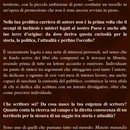
territorio, con la piccola ambizione di poter costituire un tassello in
un’opera di promozione che non è stata ancora avviata in pieno.
Nella tua prolifica carriera di autore non è la prima volta che ti
occupi di inchieste e misteri legati al nostro Paese e anche alle
tue terre d’origine: da dove deriva questa curiosità per la
storia, la politica, l’attualità e perfino l’occulto?
È sicuramente legata a una serie di interessi personali, nel senso che
in fondo scrivo dei libri che comprerei se li trovassi in libreria,
essendo prima di tutto un lettore accanito e onnivoro. Individuare
un punto di sintesi tra argomenti che attraggono così tanto l’autore,
da dedicare a ognuno di essi vari mesi di intenso lavoro, ma anche
capaci di suscitare la curiosità del pubblico, costituisce la vera sfida
di chi si dedica alla scrittura con un intento divulgativo, oltre che
come percorso individuale.
Che scrittore sei? Da cosa nasce la tua esigenza di scrivere?
Quanto conta la ricerca sul campo e la diretta conoscenza di un
territorio per la stesura di un saggio tra storia e attualità?
Sono uno di quelli che puntano tutto sul metodo.
Mutatis mutandis