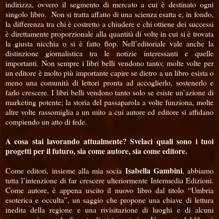
indirizza, ovvero il segmento di mercato a cui è destinato ogni
singolo libro.
Non si tratta affatto di una scienza esatta e, in fondo,
la differenza tra chi è costretto a chiudere e chi ottiene dei successi
è direttamente proporzionale alla quantità di volte in cui si è trovata
la giusta nicchia o si è fatto flop. Nell’editoriale vale anche la
distinzione giornalistica tra le notizie interessanti e quelle
importanti. Non sempre i libri belli vendono tanto; molte volte per
un editore è molto più importante capire se dietro a un libro esista o
meno una comunità di lettori pronta ad accoglierlo, sostenerlo e
farlo crescere. I libri belli vendono tanto solo se esiste un’azione di
marketing potente; la storia del passaparola a volte funziona, molte
altre volte rassomiglia a un mito a cui autore ed editore si affidano
compiendo un atto di fede.
A cosa stai lavorando attualmente? Svelaci quali sono i tuoi
progetti per il futuro, sia come autore, sia come editore.
Isabella Gambini
Come editori, insieme alla mia socia
, abbiamo
tutta l’intenzione di far crescere ulteriormente Intermedia Edizioni.
Come autore, è appena uscito il nuovo libro dal titolo “Umbria
esoterica e occulta”, un saggio che propone una chiave di lettura
inedita della regione e una rivisitazione di luoghi e di alcuni