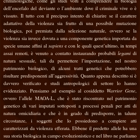
criminologiche, come gli studi volti a comprendere la biologia
dell’encefalo del deviante o l’ambiente dove il criminale vive o è
vissuto.
Il tutto con il precipuo intento di chiarire se il carattere
adattativo della violenza sia frutto di una possibile mutazione
biologica, poi premiata dalla selezione naturale, ovvero se la
violenza sia invece dovuta a una componente genetica importata da
specie umane affini al
sapiens
e con le quali quest’ultimo, in tempi
assai remoti, è venuto a contatto instaurando probabili
legami
di
natura sessuale, tali da permettere l’importazione, nel nostro
patrimonio biologico, di alcuni tratti genetici che potrebbero
risultare predisponenti all’aggressività. Quanto appena descritto si è
davvero verificato e studi antropologici di settore lo hanno
evidenziato. Pensiamo ad esempio al cosiddetto
Warrior Gene
,
ovvero l’allele MAOA-L, che è stato riscontrato nel patrimonio
genetico di vari imputati sottoposti a processi penali per atti di
natura omicidiaria e che è in grado di predisporre, in talune
circostanze, i soggetti che lo possiedono a compiere atti
caratterizzati da violenza efferata. Ebbene il predetto allele ha una
sua storia biologica in campo evoluzionistico e nel libro ne parliamo