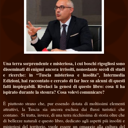
Una terra sorprendente e misteriosa, i cui boschi rigogliosi sono
disseminati di enigmi ancora irrisolti, nonostante secoli di studi
e ricerche: in “Tuscia misteriosa e insolita”, Intermedia
Edizioni, hai raccontato e cercato di far luce su alcuni di questi
fatti inspiegabili. Rivelaci la genesi di questo libro: cosa ti ha
ispirato durante la stesura? Cosa volevi comunicare?
È piuttosto strano che, pur essendo dotata di moltissimi elementi
attrattivi, la Tuscia sia ancora esclusa dai flussi turistici che
contano.
Si tratta, invece, di una terra ricchissima di storia oltre che
di bellezze naturali e questo libro, dedicato agli aspetti più insoliti e
misteriosi del territorio, vuole essere un omaggio alla cultura del