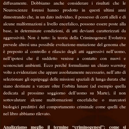
diffusamente. Dobbiamo anche considerare i risultati che le
Neuroscienze forensi hanno prodotto in questi ultimi anni
dimostrando che, in un dato individuo, il possesso di certi alleli e di
alcune malformazioni a livello encefalico, possono essere poste alla
base, in determinate condizioni, di atti devianti caratterizzati da
aggressività. Non è tutto: la teoria della Criminogenesi Evolutiva
prevede altresì una possibile evoluzione-mutazione del genoma che
è preposto al controllo e rilascio degli atti aggressivi nell’uomo,
nell’ipotesi che il suddetto venisse a contatto con nuovi e
sconosciuti ambienti. Ecco perché formuliamo un chiaro
warning
volto a evidenziare che appare assolutamente necessario, nell’atto di
selezionare gli equipaggi delle missioni spaziali di lunga durata che
siano destinate a varcare oltre l’orbita lunare (ad esempio quella
dedicata al prossimo soggiorno dell’uomo su Marte), il non
sottovalutare alcune malformazioni encefaliche o marcatori
biologici predittivi del comportamento criminale come quelli che
nel libro abbiamo rilevato.
Analizziamo meglio il termine “criminogenesi”: come si