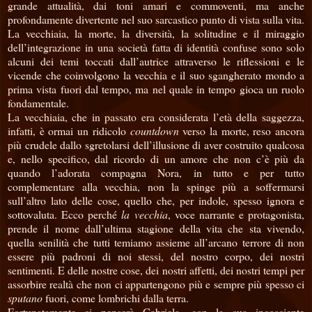
grande attualità, dai toni amari e commoventi, ma anche
profondamente divertente nel suo sarcastico punto di vista sulla vita.
La vecchiaia, la morte, la diversità, la solitudine e il miraggio
dell’integrazione in una società fatta di identità confuse sono solo
alcuni dei temi toccati dall’autrice attraverso le riflessioni e le
vicende che coinvolgono la vecchia e il suo sgangherato mondo a
prima vista fuori dal tempo, ma nel quale in tempo gioca un ruolo
fondamentale.
La vecchiaia, che in passato era considerata l’età della saggezza,
infatti, è ormai un ridicolo
countdown
verso la morte, reso ancora
più crudele dallo sgretolarsi dell’illusione di aver costruito qualcosa
e, nello specifico, dal ricordo di un amore che non c’è più da
quando l’adorata compagna Nora, in tutto e per tutto
complementare alla vecchia, non la spinge più a soffermarsi
sull’altro lato delle cose, quello che, per indole, spesso ignora e
sottovaluta. Ecco perché
la vecchia
, voce narrante e protagonista,
prende il nome dall’ultima stagione della vita che sta vivendo,
quella senilità che tutti temiamo assieme all’arcano terrore di non
essere più padroni di noi stessi, del nostro corpo, dei nostri
sentimenti. E delle nostre cose, dei nostri affetti, dei nostri tempi per
assorbire realtà che non ci appartengono più e sempre più spesso ci
sputano
fuori, come lombrichi dalla terra.
Fortunatamente ci penserà Gabriela, con la sua incosciente