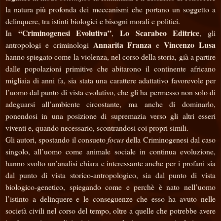
la natura più profonda dei meccanismi che portano un soggetto a
delinquere, tra istinti biologici e bisogni morali e politici.
“Criminogenesi Evolutiva”
Lo Scarabeo Editrice
In
,
, gli
Annarita Franza
Vincenzo Lusa
antropologi e criminologi
e
hanno spiegato come la violenza, nel corso della storia, già a partire
dalle popolazioni primitive che abitarono il continente africano
migliaia di anni fa, sia stata una carattere adattativo favorevole per
l’uomo dal punto di vista evolutivo, che gli ha permesso non solo di
adeguarsi all’ambiente circostante, ma anche di dominarlo,
ponendosi in una posizione di supremazia verso gli altri esseri
viventi e, quando necessario, scontrandosi coi propri simili.
Gli autori, spostando il consueto
focus
della Criminogenesi dal caso
singolo, all’uomo come animale sociale in continua evoluzione,
hanno svolto un’analisi chiara e interessante anche per i profani sia
dal punto di vista storico-antropologico, sia dal punto di vista
biologico-genetico, spiegando come e perchè è nato nell’uomo
l’istinto a delinquere e le conseguenze che esso ha avuto nelle
società civili nel corso del tempo, oltre a quelle che potrebbe avere