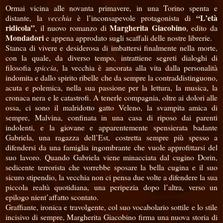
Ormai vicina alle novanta primavere, in una Torino spenta e
“L’età
distante, la
vecchia
è l’inconsapevole protagonista di
ridicola”
Margherita Giacobino
, il nuovo romanzo di
, edito da
Mondadori
e appena approdato sugli scaffali delle nostre librerie.
Stanca di vivere e desiderosa di imbattersi finalmente nella morte,
con la quale, da diverso tempo, intrattiene segreti dialoghi di
filosofia
spiccia
, la vecchia è ancorata alla vita dalla personalità
indomita e dallo spirito ribelle che da sempre la contraddistinguono,
acuta e polemica, nella sua passione per la lettura, la musica, la
cronaca nera e le catastrofi. A tenerle compagnia, oltre ai dolori alle
ossa, ci sono il malridotto gatto Veleno, la svampita amica di
sempre, Malvina, confinata in una casa di riposo dai parenti
indolenti, e la giovane e apparentemente spensierata badante
Gabriela, una ragazza dell’Est, costretta sempre più spesso a
difendersi da una famiglia ingombrante che vuole approfittarsi del
suo lavoro. Quando Gabriela viene minacciata dal cugino Dorin,
sedicente terrorista che vorrebbe sposare la bella cugina e il suo
sicuro stipendio, la vecchia non ci pensa due volte a difendere la sua
piccola realtà quotidiana, una peripezia dopo l’altra, verso un
epilogo nient’affatto scontato.
Graffiante, ironica e travolgente, col suo vocabolario sottile e lo stile
incisivo di sempre, Margherita Giacobino firma una nuova storia di