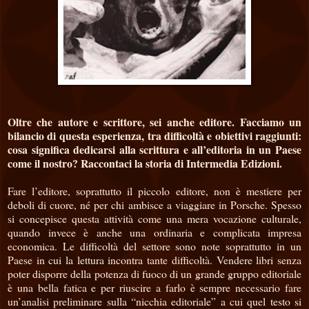
Oltre che autore e scrittore, sei anche editore. Facciamo un
bilancio di questa esperienza, tra difficoltà e obiettivi raggiunti:
cosa significa dedicarsi alla scrittura e all’editoria in un Paese
come il nostro? Raccontaci la storia di Intermedia Edizioni.
Fare l’editore, soprattutto il piccolo editore, non è mestiere per
deboli di cuore, né per chi ambisce a viaggiare in Porsche. Spesso
si concepisce questa attività come una mera vocazione culturale,
quando invece è anche una ordinaria e complicata impresa
economica. Le difficoltà del settore sono note soprattutto in un
Paese in cui la lettura incontra tante difficoltà. Vendere libri senza
poter disporre della potenza di fuoco di un grande gruppo editoriale
è una bella fatica e per riuscire a farlo è sempre necessario fare
un’analisi preliminare sulla “nicchia editoriale” a cui quel testo si