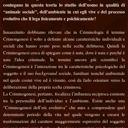
coniugano in questa teoria lo studio dell’uomo in qualità di
“animale sociale”, dell’ambiente in cui egli vive e del processo
evolutivo che li lega fisicamente e psichicamente?
Innanzitutto dobbiamo rilevare che in Criminologia il termine
Crimongenesi è volto a definire alcune caratteristiche individuali e
sociali che hanno avuto peso nella scelta delittuosa. Quindi la
Criminogenesi cerca di spiegare come è nata, dove è nata e perché è
nata l'idea criminale. In termini ancora più scientifici la
Criminogenesi è l’interazione tra le caratteristiche psicologiche del
soggetto e il suo
background
sociale, familiare nonché ambientale
nel quale costui vive ed è vissuto, così da farlo orientare verso la
deliberazione della propria scelta criminosa.
La Criminogenesi, pertanto, focalizza l’influenza reciproca esistente
tra la personalità dell’individuo e l’ambiente. Esiste anche una
“Criminogenesi dell’età evolutiva” che mira a comprendere
quel
determinato periodo della vita
nel quale vengono a crearsi le
trasformazioni del carattere maggiormente espressive del soggetto
nei suoi primi anni di vita e che viene a esaurirsi
con la raggiunta