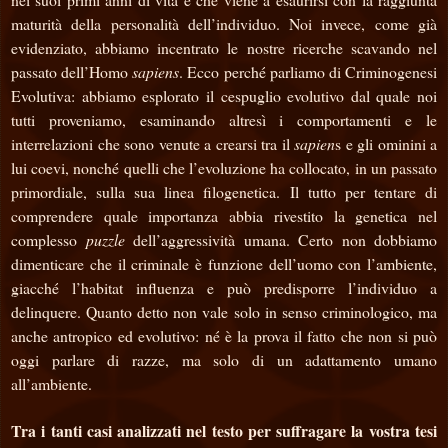
maturità della personalità dell’individuo. Noi invece, come già
evidenziato, abbiamo incentrato le nostre ricerche scavando nel
passato dell’Homo
sapiens
. Ecco perché parliamo di Criminogenesi
Evolutiva: abbiamo
esplorato il cespuglio evolutivo dal quale noi
tutti proveniamo, esaminando altresì i comportamenti e le
interrelazioni che sono venute a crearsi tra il
sapien
s e gli ominini a
lui coevi, nonché quelli che l’evoluzione ha collocato, in un passato
primordiale, sulla sua linea filogenetica. Il tutto per tentare di
comprendere quale importanza abbia rivestito la genetica nel
complesso
puzzle
dell’aggressività umana. Certo non dobbiamo
dimenticare che il criminale è funzione dell’uomo con l’ambiente,
giacché l’habitat influenza e può predisporre l’individuo a
delinquere. Quanto detto non vale solo in senso criminologico, ma
anche antropico ed evolutivo: né è la prova il fatto che non si può
oggi parlare di razze, ma solo di un adattamento umano
all’ambiente.
Tra i tanti casi analizzati nel testo per suffragare la vostra tesi