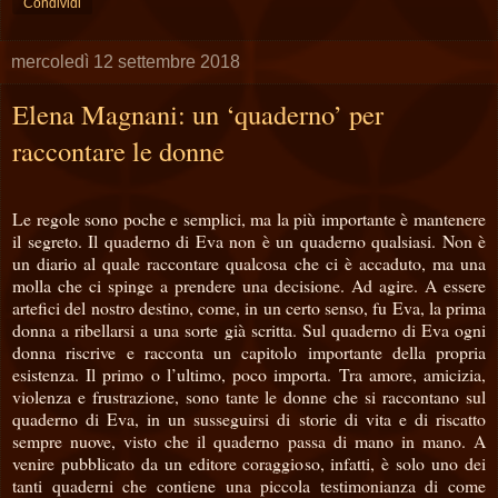
Condividi
mercoledì 12 settembre 2018
Elena Magnani: un ‘quaderno’ per
raccontare le donne
Le regole sono poche e semplici, ma la più importante è mantenere
il segreto. Il quaderno di Eva non è un quaderno qualsiasi. Non è
un diario al quale raccontare qualcosa che ci è accaduto, ma una
molla che ci spinge a prendere una decisione. Ad agire. A essere
artefici del nostro destino, come, in un certo senso, fu Eva, la prima
donna a ribellarsi a una sorte già scritta. Sul quaderno di Eva ogni
donna riscrive e racconta un capitolo importante della propria
esistenza. Il primo o l’ultimo, poco importa. Tra amore, amicizia,
violenza e frustrazione, sono tante le donne che si raccontano sul
quaderno di Eva, in un susseguirsi di storie di vita e di riscatto
sempre nuove, visto che il quaderno passa di mano in mano. A
venire pubblicato da un editore coraggioso, infatti, è solo uno dei
tanti quaderni che contiene una piccola testimonianza di come