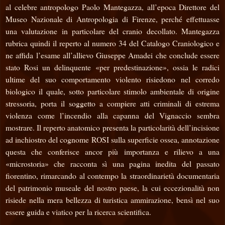
al celebre antropologo Paolo Mantegazza, all’epoca Direttore del
Museo Nazionale di Antropologia di Firenze, perché effettuasse
una valutazione in particolare del cranio decollato. Mantegazza
rubrica quindi il reperto al numero 34 del Catalogo Craniologico e
ne affida l’esame all’allievo Giuseppe Amadei che conclude essere
stato Rosi un delinquente «per predestinazione», ossia le radici
ultime del suo comportamento violento risiedono nel corredo
biologico il quale, sotto particolare stimolo ambientale di origine
stressoria, porta il soggetto a compiere atti criminali di estrema
violenza come l’incendio alla capanna del Vignaccio sembra
mostrare. Il reperto anatomico presenta la particolarità dell’incisione
ad inchiostro del cognome ROSI sulla superficie ossea, annotazione
questa che conferisce ancor più importanza e rilievo a una
«microstoria» che racconta sì una pagina inedita del passato
fiorentino, rimarcando al contempo la straordinarietà documentaria
del patrimonio museale del nostro paese, la cui eccezionalità non
risiede nella mera bellezza di turistica ammirazione, bensì nel suo
essere guida e viatico per la ricerca scientifica.