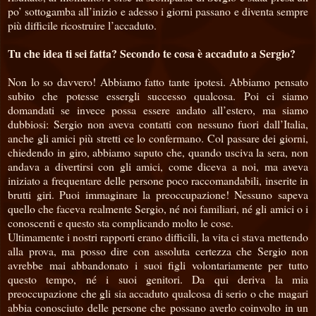
po’ sottogamba all’inizio e adesso i giorni passano e diventa sempre
più difficile ricostruire l’accaduto.
Tu che idea ti sei fatta? Secondo te cosa è accaduto a Sergio?
Non lo so davvero! Abbiamo fatto tante ipotesi. Abbiamo pensato
subito che potesse essergli successo qualcosa. Poi ci siamo
domandati se invece possa essere andato all’estero, ma siamo
dubbiosi: Sergio non aveva contatti con nessuno fuori dall’Italia,
anche gli amici più stretti ce lo confermano. Col passare dei giorni,
chiedendo in giro, abbiamo saputo che, quando usciva la sera, non
andava a divertirsi con gli amici, come diceva a noi, ma aveva
iniziato a frequentare delle persone poco raccomandabili, inserite in
brutti giri. Puoi immaginare la preoccupazione! Nessuno sapeva
quello che faceva realmente Sergio, né noi familiari, né gli amici o i
conoscenti e questo sta complicando molto le cose.
Ultimamente i nostri rapporti erano difficili, la vita ci stava mettendo
alla prova, ma posso dire con assoluta certezza che Sergio non
avrebbe mai abbandonato i suoi figli volontariamente per tutto
questo tempo, né i suoi genitori. Da qui deriva la mia
preoccupazione che gli sia accaduto qualcosa di serio o che magari
abbia conosciuto delle persone che possano averlo coinvolto in un