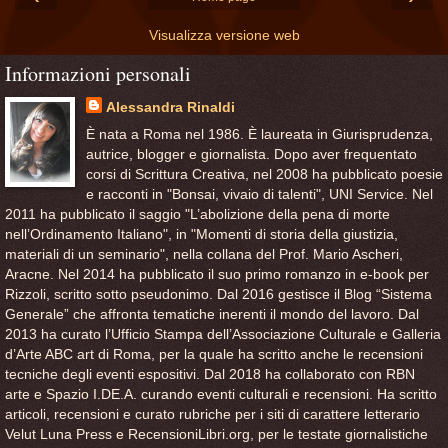
Visualizza versione web
Informazioni personali
Alessandra Rinaldi
È nata a Roma nel 1986. È laureata in Giurisprudenza,
autrice, blogger e giornalista. Dopo aver frequentato
corsi di Scrittura Creativa, nel 2008 ha pubblicato poesie
e racconti in "Bonsai, vivaio di talenti", UNI Service. Nel
2011 ha pubblicato il saggio "L’abolizione della pena di morte
nell’Ordinamento Italiano", in "Momenti di storia della giustizia,
materiali di un seminario", nella collana del Prof. Mario Ascheri,
Aracne. Nel 2014 ha pubblicato il suo primo romanzo in e-book per
Rizzoli, scritto sotto pseudonimo. Dal 2016 gestisce il Blog “Sistema
Generale” che affronta tematiche inerenti il mondo del lavoro. Dal
2013 ha curato l’Ufficio Stampa dell’Associazione Culturale e Galleria
d’Arte ABC art di Roma, per la quale ha scritto anche le recensioni
tecniche degli eventi espositivi. Dal 2018 ha collaborato con RBN
arte e Spazio I.DE.A. curando eventi culturali e recensioni. Ha scritto
articoli, recensioni e curato rubriche per i siti di carattere letterario
Velut Luna Press e RecensioniLibri.org, per le testate giornalistiche