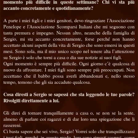
momento più difficile in queste settimane? Chi vi sta più
accanto concretamente e quotidianamente?
A parte i miei figli e i miei genitori, devo ringraziare l’Associazione
Penelope e l’Associazione Scomparsi Italiani che mi seguono con
tanta premura e impegno. Nessun altro, neanche della famiglia di
Sergio, mi sta accanto concretamente, forse perché non hanno
accettato alcuni aspetti della vita di Sergio che sono emersi in questi
mesi. Sono sola, ma il mio unico scopo nel tenere alta l’attenzione
su Sergio è solo che torni a casa o dia sue notizie ai suoi figli.
Ogni momento è sempre più difficile. Ogni giorno c’è qualcosa di
nuovo da affrontare. I miei figli sono sempre più preoccupati. Non
accettano che il babbo possa averli abbandonati e, nello stesso
tempo, temono che gli sia accaduto qualcosa.
Cosa diresti a Sergio se sapessi che sta leggendo le tue parole?
Rivolgiti direttamente a lui.
Gli direi di tornare tranquillamente a casa o, se non se la sente,
almeno di parlare coi ragazzi e di dar loro una spiegazione che li
rassereni.
Ci basta sapere che sei vivo, Sergio! Vorrei solo che tranquillizzassi
i tuoi figli, perché, in questo modo, loro sono rimasti sospesi, come