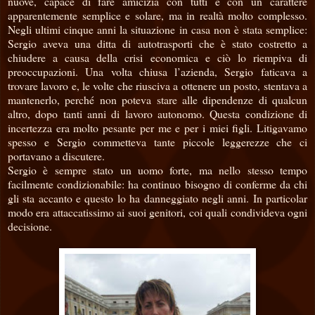
nuove, capace di fare amicizia con tutti e con un carattere
apparentemente semplice e solare, ma in realtà molto complesso.
Negli ultimi cinque anni la situazione in casa non è stata semplice:
Sergio aveva una ditta di autotrasporti che è stato costretto a
chiudere a causa della crisi economica e ciò lo riempiva di
preoccupazioni. Una volta chiusa l’azienda, Sergio faticava a
trovare lavoro e, le volte che riusciva a ottenere un posto, stentava a
mantenerlo, perché non poteva stare alle dipendenze di qualcun
altro, dopo tanti anni di lavoro autonomo. Questa condizione di
incertezza era molto pesante per me e per i miei figli. Litigavamo
spesso e Sergio commetteva tante piccole leggerezze che ci
portavano a discutere.
Sergio è sempre stato un uomo forte, ma nello stesso tempo
facilmente condizionabile: ha continuo bisogno di conferme da chi
gli sta accanto e questo lo ha danneggiato negli anni. In particolar
modo era attaccatissimo ai suoi genitori, coi quali condivideva ogni
decisione.