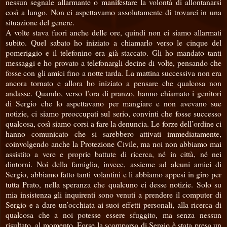
nessun segnale allarmante o manifestare la volontà di allontanarsi
così a lungo. Non ci aspettavamo assolutamente di trovarci in una
situazione del genere.
A volte stava fuori anche delle ore, quindi non ci siamo allarmati
subito. Quel sabato ho iniziato a chiamarlo verso le cinque del
pomeriggio e il telefonino era già staccato. Gli ho mandato tanti
messaggi e ho provato a telefonargli decine di volte, pensando che
fosse con gli amici fino a notte tarda. La mattina successiva non era
ancora tornato e allora ho iniziato a pensare che qualcosa non
andasse. Quando, verso l’ora di pranzo, hanno chiamato i genitori
di Sergio che lo aspettavano per mangiare e non avevano sue
notizie, ci siamo preoccupati sul serio, convinti che fosse successo
qualcosa, così siamo corsi a fare la denuncia. Le forze dell’ordine ci
hanno comunicato che si sarebbero attivati immediatamente,
coinvolgendo anche la Protezione Civile, ma noi non abbiamo mai
assistito a vere e proprie battute di ricerca, né in città, né nei
dintorni. Noi della famiglia, invece, assieme ad alcuni amici di
Sergio, abbiamo fatto tanti volantini e li abbiamo appesi in giro per
tutta Prato, nella speranza che qualcuno ci desse notizie. Solo su
mia insistenza gli inquirenti sono venuti a prendere il computer di
Sergio e a dare un’occhiata ai suoi effetti personali, alla ricerca di
qualcosa che a noi potesse essere sfuggito, ma senza nessun
risultato, al momento. Forse la scomparsa di Sergio è stata presa un