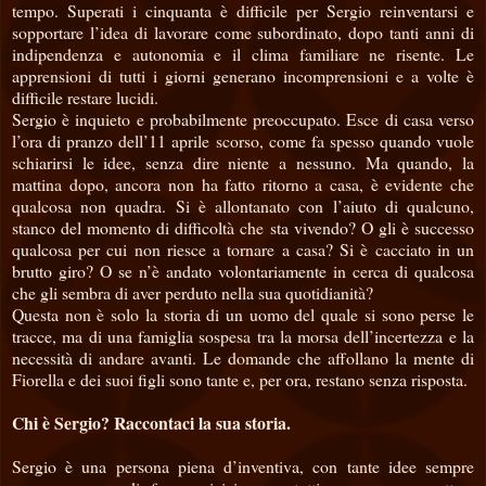
tempo. Superati i cinquanta è difficile per Sergio reinventarsi e
sopportare l’idea di lavorare come subordinato, dopo tanti anni di
indipendenza e autonomia e il clima familiare ne risente. Le
apprensioni di tutti i giorni generano incomprensioni e a volte è
difficile restare lucidi.
Sergio è inquieto e probabilmente preoccupato. Esce di casa verso
l’ora di pranzo dell’11 aprile scorso, come fa spesso quando vuole
schiarirsi le idee, senza dire niente a nessuno. Ma quando, la
mattina dopo, ancora non ha fatto ritorno a casa, è evidente che
qualcosa non quadra. Si è allontanato con l’aiuto di qualcuno,
stanco del momento di difficoltà che sta vivendo? O gli è successo
qualcosa per cui non riesce a tornare a casa? Si è cacciato in un
brutto giro? O se n’è andato volontariamente in cerca di qualcosa
che gli sembra di aver perduto nella sua quotidianità?
Questa non è solo la storia di un uomo del quale si sono perse le
tracce, ma di una famiglia sospesa tra la morsa dell’incertezza e la
necessità di andare avanti. Le domande che affollano la mente di
Fiorella e dei suoi figli sono tante e, per ora, restano senza risposta.
Chi è Sergio? Raccontaci la sua storia.
Sergio è una persona piena d’inventiva, con tante idee sempre