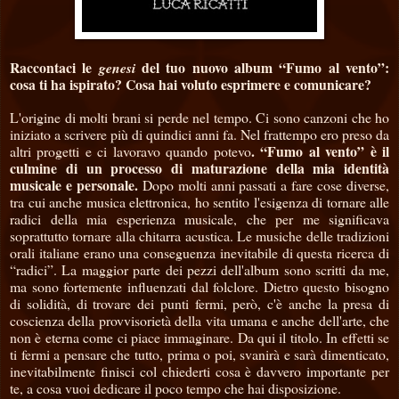
Raccontaci le
del tuo nuovo album “Fumo al vento”:
genesi
cosa ti ha ispirato? Cosa hai voluto esprimere e comunicare?
L'origine di molti brani si perde nel tempo. Ci sono canzoni che ho
iniziato a scrivere più di quindici anni fa. Nel frattempo ero preso da
. “Fumo al vento” è il
altri progetti e ci lavoravo quando potevo
culmine di un processo di maturazione della mia identità
musicale e personale.
Dopo molti anni passati a fare cose diverse,
tra cui anche musica elettronica, ho sentito l'esigenza di tornare alle
radici della mia esperienza musicale, che per me significava
soprattutto tornare alla chitarra acustica. Le musiche delle tradizioni
orali italiane erano una conseguenza inevitabile di questa ricerca di
“radici”. La maggior parte dei pezzi dell'album sono scritti da me,
ma sono fortemente influenzati dal folclore. Dietro questo bisogno
di solidità, di trovare dei punti fermi, però, c'è anche la presa di
coscienza della provvisorietà della vita umana e anche dell'arte, che
non è eterna come ci piace immaginare. Da qui il titolo. In effetti se
ti fermi a pensare che tutto, prima o poi, svanirà e sarà dimenticato,
inevitabilmente finisci col chiederti cosa è davvero importante per
te, a cosa vuoi dedicare il poco tempo che hai disposizione.