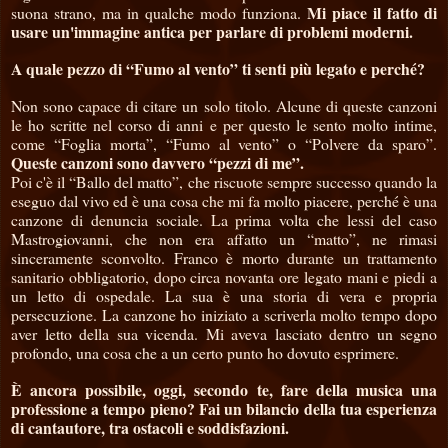
Mi piace il fatto di
suona strano, ma in qualche modo funziona.
usare un'immagine antica per parlare di problemi moderni.
A quale pezzo di “Fumo al vento” ti senti più legato e perché?
Non sono capace di citare un solo titolo. Alcune di queste canzoni
le ho scritte nel corso di anni e per questo le sento molto intime,
come “Foglia morta”, “Fumo al vento” o “Polvere da sparo”.
Queste canzoni sono davvero “pezzi di me”.
Poi c'è il “Ballo del matto”, che riscuote sempre successo quando la
eseguo dal vivo ed è una cosa che mi fa molto piacere, perché è una
canzone di denuncia sociale. La prima volta che lessi del caso
Mastrogiovanni, che non era affatto un “matto”, ne rimasi
sinceramente sconvolto. Franco è morto durante un trattamento
sanitario obbligatorio, dopo circa novanta ore legato mani e piedi a
un letto di ospedale. La sua è una storia di vera e propria
persecuzione. La canzone ho iniziato a scriverla molto tempo dopo
aver letto della sua vicenda. Mi aveva lasciato dentro un segno
profondo, una cosa che a un certo punto ho dovuto esprimere.
È ancora possibile, oggi, secondo te, fare della musica una
professione a tempo pieno? Fai un bilancio della tua esperienza
di cantautore, tra ostacoli e soddisfazioni.