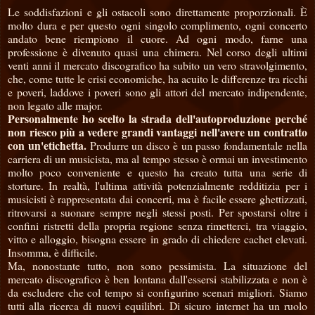
Le soddisfazioni e gli ostacoli sono direttamente proporzionali. È
molto dura e per questo ogni singolo complimento, ogni concerto
andato bene riempiono il cuore. Ad ogni modo, farne una
professione è divenuto quasi una chimera. Nel corso degli ultimi
venti anni il mercato discografico ha subito un vero stravolgimento,
che, come tutte le crisi economiche, ha acuito le differenze tra ricchi
e poveri, laddove i poveri sono gli attori del mercato indipendente,
non legato alle major.
Personalmente ho scelto la strada dell'autoproduzione perché
non riesco più a vedere grandi vantaggi nell'avere un contratto
con un'etichetta.
Produrre un disco è un passo fondamentale nella
carriera di un musicista, ma al tempo stesso è ormai un investimento
molto poco conveniente e questo ha creato tutta una serie di
storture. In realtà, l'ultima attività potenzialmente redditizia per i
musicisti è rappresentata dai concerti, ma è facile essere ghettizzati,
ritrovarsi a suonare sempre negli stessi posti. Per spostarsi oltre i
confini ristretti della propria regione senza rimetterci, tra viaggio,
vitto e alloggio, bisogna essere in grado di chiedere cachet elevati.
Insomma, è difficile.
Ma, nonostante tutto, non sono pessimista. La situazione del
mercato discografico è ben lontana dall'essersi stabilizzata e non è
da escludere che col tempo si configurino scenari migliori. Siamo
tutti alla ricerca di nuovi equilibri. Di sicuro internet ha un ruolo