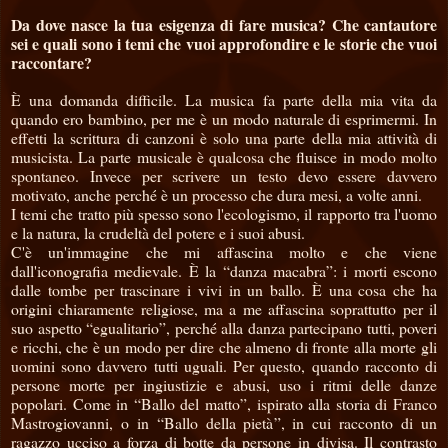
Da dove nasce la tua esigenza di fare musica? Che cantautore
sei e quali sono i temi che vuoi approfondire e le storie che vuoi
raccontare?
È una domanda difficile. La musica fa parte della mia vita da
quando ero bambino, per me è un modo naturale di esprimermi. In
effetti la scrittura di canzoni è solo una parte della mia attività di
musicista. La parte musicale è qualcosa che fluisce in modo molto
spontaneo. Invece per scrivere un testo devo essere davvero
motivato, anche perché è un processo che dura mesi, a volte anni.
I temi che tratto più spesso sono l'ecologismo, il rapporto tra l'uomo
e la natura, la crudeltà del potere e i suoi abusi.
C'è un'immagine che mi affascina molto e che viene
dall'iconografia medievale. È la “danza macabra”: i morti escono
dalle tombe per trascinare i vivi in un ballo. È una cosa che ha
origini chiaramente religiose, ma a me affascina soprattutto per il
suo aspetto “egualitario”, perché alla danza partecipano tutti, poveri
e ricchi, che è un modo per dire che almeno di fronte alla morte gli
uomini sono davvero tutti uguali. Per questo, quando racconto di
persone morte per ingiustizie e abusi, uso i ritmi delle danze
popolari. Come in “Ballo del matto”, ispirato alla storia di Franco
Mastrogiovanni, o in “Ballo della pietà”, in cui racconto di un
ragazzo ucciso a forza di botte da persone in divisa. Il contrasto