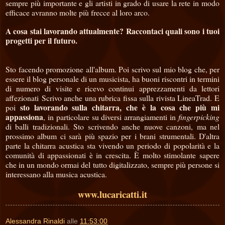
sempre più importante e gli artisti in grado di usare la rete in modo
efficace avranno molte più frecce al loro arco.
A cosa stai lavorando attualmente? Raccontaci quali sono i tuoi
progetti per il futuro.
Sto facendo promozione all'album. Poi scrivo sul mio blog che, per
essere il blog personale di un musicista, ha buoni riscontri in termini
di numero di visite e ricevo continui apprezzamenti da lettori
affezionati Scrivo anche una rubrica fissa sulla rivista LineaTrad. E
sto lavorando sulla chitarra, che è la cosa che più mi
poi
appassiona
, in particolare su diversi arrangiamenti in
fingerpicking
di balli tradizionali. Sto scrivendo anche nuove canzoni, ma nel
prossimo album ci sarà più spazio per i brani strumentali. D'altra
parte la chitarra acustica sta vivendo un periodo di popolarità e la
comunità di appassionati è in crescita. È molto stimolante sapere
che in un mondo ormai del tutto digitalizzato, sempre più persone si
interessano alla musica acustica.
www.lucaricatti.it
Alessandra Rinaldi
alle
11:53:00