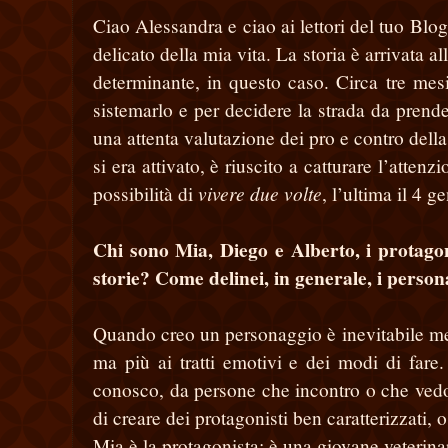
Ciao Alessandra e ciao ai lettori del tuo Blo
delicato della mia vita. La storia è arrivata 
determinante, in questo caso. Circa tre mes
sistemarlo e per decidere la strada da pren
una attenta valutazione dei pro e contro della
si era attivato, è riuscito a catturare l’att
vivere due volte
possibilità di
, l’ultima il 4 
Chi sono Mia, Diego e Alberto, i protagoni
storie? Come delinei, in generale, i perso
Quando creo un personaggio è inevitabile me
ma più ai tratti emotivi e dei modi di far
conosco, da persone che incontro o che vedo i
di creare dei protagonisti ben caratterizzati,
Mia è la protagonista: è una giovane veterinar