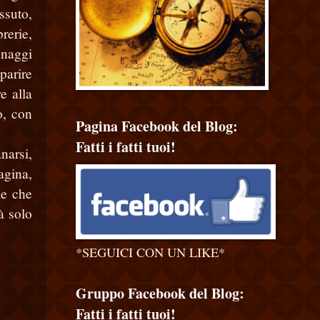
ssuto,
brerie,
onaggi
parire
e alla
o, con
Pagina Facebook del Blog:
Fatti i fatti tuoi!
narsi,
agina,
le che
à solo
*SEGUICI CON UN LIKE*
Gruppo Facebook del Blog:
Fatti i fatti tuoi!