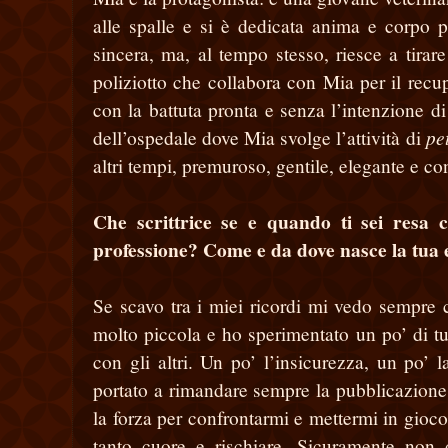
alle spalle e si è dedicata anima e corpo p
sincera, ma, al tempo stesso, riesce a tirare
poliziotto che collabora con Mia per il recup
con la battuta pronta e senza l’intenzione d
pe
dell’ospedale dove Mia svolge l’attività di
altri tempi, premuroso, gentile, elegante e 
Che scrittrice se e quando ti sei resa
professione? Come e da dove nasce la tua 
Se scavo tra i miei ricordi mi vedo sempre
molto piccola e ho sperimentato un po’ di tut
con gli altri. Un po’ l’insicurezza, un po’ 
portato a rimandare sempre la pubblicazione.
la forza per confrontarmi e mettermi in gioco,
tanto cuore e rischiare. Sicuramente non 