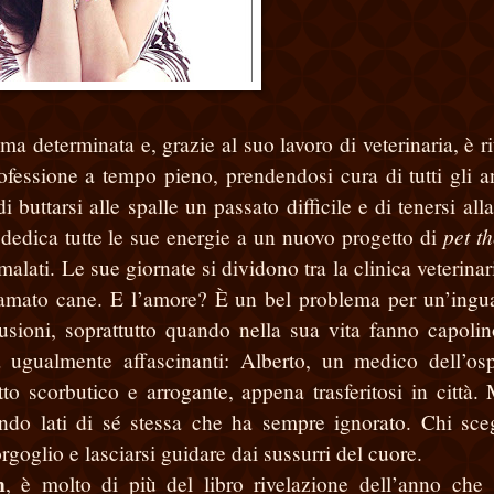
ma determinata e, grazie al suo lavoro di veterinaria, è ri
ofessione a tempo pieno, prendendosi cura di tutti gli a
uttarsi alle spalle un passato difficile e di tenersi alla
pet t
edica tutte le sue energie a un nuovo progetto di
 malati. Le sue giornate si dividono tra la clinica veterina
o amato cane. E l’amore? È un bel problema per un’ingua
usioni, soprattutto quando nella sua vita fanno capoli
 ugualmente affascinanti: Alberto, un medico dell’os
to scorbutico e arrogante, appena trasferitosi in città. 
ndo lati di sé stessa che ha sempre ignorato. Chi sceg
rgoglio e lasciarsi guidare dai sussurri del cuore.
n
, è molto di più del libro rivelazione dell’anno che