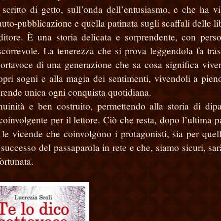
critto di getto, sull’onda dell’entusiasmo, e che ha vi
auto-pubblicazione e quella patinata sugli scaffali delle li
ditore. È una storia delicata e sorprendente, con pers
scorrevole. La tenerezza che si prova leggendola fa tras
 portavoce di una generazione che sa cosa significa viver
opri sogni e alla magia dei sentimenti, vivendoli a pien
 rende unica ogni conquista quotidiana.
nuinità e ben costruito, permettendo alla storia di dipa
involgente per il lettore. Ciò che resta, dopo l’ultima p
r le vicende che coinvolgono i protagonisti, sia per quel
 successo del passaparola in rete e che, siamo sicuri, sar
fortunata.