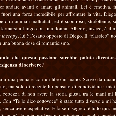
er andare avanti e amare gli animali. Lei è emotiva, fr
 fuori una forza incredibile per affrontare la vita. Dieg
ero di animali maltrattati, ed è scontroso, strafottente, 
i fermarsi a lungo con una donna. Alberto, invece, è il 
t therapy
, lui è l’esatto opposto di Diego. Il “classico” u
con una buona dose di romanticismo.
 conto che questa passione sarebbe potuta diventar
esigenza di scrivere?
 con una penna e con un libro in mano. Scrivo da quan
to, ma solo di recente ho pensato di condividere i miei s
la certezza di non avere la storia giusta tra le mani mi
 Con “Te lo dico sottovoce” è stato tutto diverso e mi h
 senza avere aspettative. E forse il segreto è tutto qui: me
diventerà la mia professione principale, anche perch