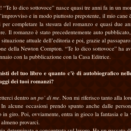
g! “Te lo dico sottovoce” nasce quasi tre anni fa in un m
all’improvviso e in modo piuttosto prepotente, il mio cane è
i per completare la stesura del romanzo e quasi due an
dere. Il romanzo è stato precedentemente auto pubblicato
 situazione attuale dell’editoria e poi, grazie al passaparo
enzione della Newton Compton. “Te lo dico sottovoce” ha av
gennaio con la pubblicazione con la Casa Editrice.
sti del tuo libro e quanto c’è di autobiografico nell
naggi dei tuoi romanzi?
un po’ di me
tterci dentro
. Non mi riferisco tanto alla lor
e. In alcune occasioni prendo spunto anche dalle perso
n giro. Poi, ovviamente, entra in gioco la fantasia e la 
 o almeno provarci.
ia determinata e concentrata sul lavoro. Ha un passato dif