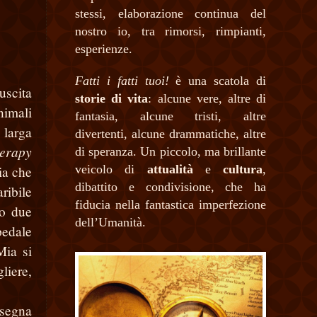
stessi, elaborazione continua del
nostro io, tra rimorsi, rimpianti,
esperienze.
Fatti i fatti tuoi!
è una scatola di
uscita
storie di vita
: alcune vere, altre di
nimali
fantasia, alcune tristi, altre
 larga
divertenti, alcune drammatiche, altre
herapy
di speranza. Un piccolo, ma brillante
veicolo di
attualità
e
cultura
,
ria che
dibattito e condivisione, che ha
ribile
fiducia nella fantastica imperfezione
no due
dell’Umanità.
pedale
Mia si
liere,
 segna