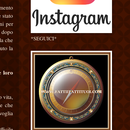
omento
 stato
ni per
, dopo
*SEGUICI*
la che
uto la
e loro
o vita,
ne che
voglia
ficile