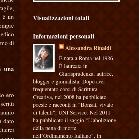
agile,
o è un
Visualizzazioni totali
sempre
medico
Informazioni personali
omo di
Alessandra Rinaldi
È nata a Roma nel 1986.
È laureata in
e una
Giurisprudenza, autrice,
blogger e giornalista. Dopo aver
frequentato corsi di Scrittura
do ero
Creativa, nel 2008 ha pubblicato
critti
poesie e racconti in "Bonsai, vivaio
 hanno
di talenti", UNI Service. Nel 2011
ha pubblicato il saggio "L’abolizione
a dato
della pena di morte
tterci
nell’Ordinamento Italiano", in
é sono