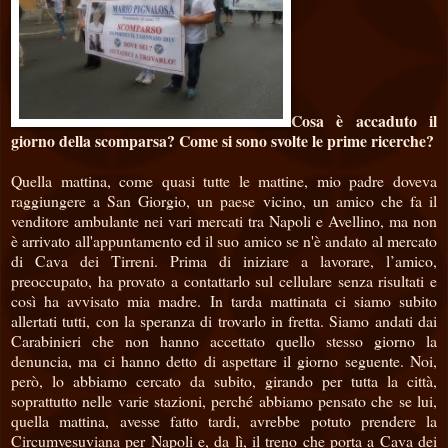
Cosa è accaduto il
giorno della scomparsa? Come si sono svolte le prime ricerche?
Quella mattina, come quasi tutte le mattine, mio padre doveva
raggiungere a San Giorgio, un paese vicino, un amico che fa il
venditore ambulante nei vari mercati tra Napoli e Avellino, ma non
è arrivato all'appuntamento ed il suo amico se n'è andato al mercato
di Cava dei Tirreni. Prima di iniziare a lavorare, l’amico,
preoccupato, ha provato a contattarlo sul cellulare senza risultati e
così ha avvisato mia madre. In tarda mattinata ci siamo subito
allertati tutti, con la speranza di trovarlo in fretta. Siamo andati dai
Carabinieri che non hanno accettato quello stesso giorno la
denuncia, ma ci hanno detto di aspettare il giorno seguente. Noi,
però, lo abbiamo cercato da subito, girando per tutta la città,
soprattutto nelle varie stazioni, perché abbiamo pensato che se lui,
quella mattina, avesse fatto tardi, avrebbe potuto prendere la
Circumvesuviana per Napoli e, da lì, il treno che porta a Cava dei