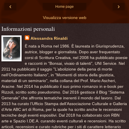
‹
›
Home page
Visualizza versione web
Informazioni personali
Alessandra Rinaldi
È nata a Roma nel 1986. È laureata in Giurisprudenza,
autrice, blogger e giornalista. Dopo aver frequentato
corsi di Scrittura Creativa, nel 2008 ha pubblicato poesie
e racconti in "Bonsai, vivaio di talenti", UNI Service. Nel
2011 ha pubblicato il saggio "L’abolizione della pena di morte
nell’Ordinamento Italiano", in "Momenti di storia della giustizia,
materiali di un seminario", nella collana del Prof. Mario Ascheri,
Aracne. Nel 2014 ha pubblicato il suo primo romanzo in e-book per
Rizzoli, scritto sotto pseudonimo. Dal 2016 gestisce il Blog “Sistema
Generale” che affronta tematiche inerenti il mondo del lavoro. Dal
2013 ha curato l’Ufficio Stampa dell’Associazione Culturale e Galleria
d’Arte ABC art di Roma, per la quale ha scritto anche le recensioni
tecniche degli eventi espositivi. Dal 2018 ha collaborato con RBN
arte e Spazio I.DE.A. curando eventi culturali e recensioni. Ha scritto
articoli, recensioni e curato rubriche per i siti di carattere letterario