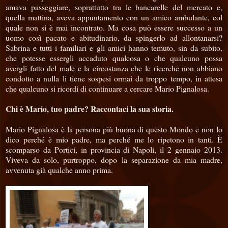
amava passeggiare, soprattutto tra le bancarelle del mercato e,
quella mattina, aveva appuntamento con un amico ambulante, col
quale non si è mai incontrato. Ma cosa può essere successo a un
uomo così pacato e abitudinario, da spingerlo ad allontanarsi?
Sabrina e tutti i familiari e gli amici hanno temuto, sin da subito,
che potesse essergli accaduto qualcosa o che qualcuno possa
avergli fatto del male e la circostanza che le ricerche non abbiano
condotto a nulla li tiene sospesi ormai da troppo tempo, in attesa
che qualcuno si ricordi di continuare a cercare Mario Pignalosa.
Chi è Mario, tuo padre? Raccontaci la sua storia.
Mario Pignalosa è la persona più buona di questo Mondo e non lo
dico perché è mio padre, ma perché me lo ripetono in tanti. È
scomparso da Portici, in provincia di Napoli, il 2 gennaio 2013.
Viveva da solo, purtroppo, dopo la separazione da mia madre,
avvenuta già qualche anno prima.