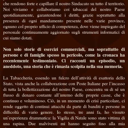
che rendono forte e capillare il nostro Sindacato su tutto il territorio.
Noi viviamo e collaboriamo coi tabaccai del nostro Paese
quotidianamente, garantendone i diritti, grazie soprattutto alla
presenza di ogni mandamento presente nelle varie province,
ognuno col proprio ufficio di competenza, dove viene impiegato del
personale continuamente aggiornato sugli strumenti informatici di
cui siamo dotati.
Non solo storie di esercizi commerciali, ma soprattutto di
persone e di famiglie spesso in pericolo, come la cronaca ha
recentemente testimoniato. Ci racconti un episodio, un
aneddoto, una storia che è rimasta scolpita nella sua memoria.
La Tabaccheria, essendo un fulcro dell’attività di esattoria dello
Stato, vista anche la collaborazione con Poste Italiane per l’incasso
di tutta la bollettizzazione del nostro Paese, concentra su di sé un
flusso di denaro contante all’interno delle proprie casse, che è
continuo e voluminoso. Ciò, in un momento di crisi particolare, ci
rende oggetto di continui attacchi da parte di banditi e persone in
difficoltà di vario genere. Io stesso, tre anni fa, ho vissuto
un’esperienza drammatica: la Vigilia di Natale sono stato vittima di
una rapina. Due malviventi mi hanno seguito fino alla mia