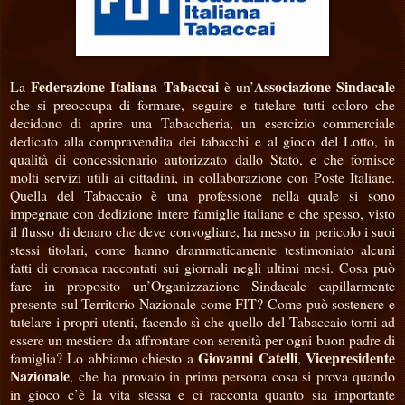
Federazione Italiana Tabaccai
Associazione Sindacale
La
è un’
che si preoccupa di formare, seguire e tutelare tutti coloro che
decidono di aprire una Tabaccheria, un esercizio commerciale
dedicato alla compravendita dei tabacchi e al gioco del Lotto, in
qualità di concessionario autorizzato dallo Stato, e che fornisce
molti servizi utili ai cittadini, in collaborazione con Poste Italiane.
Quella del Tabaccaio è una professione nella quale si sono
impegnate con dedizione intere famiglie italiane e che spesso, visto
il flusso di denaro che deve convogliare, ha messo in pericolo i suoi
stessi titolari, come hanno drammaticamente testimoniato alcuni
fatti di cronaca raccontati sui giornali negli ultimi mesi. Cosa può
fare in proposito un’Organizzazione Sindacale capillarmente
presente sul Territorio Nazionale come FIT? Come può sostenere e
tutelare i propri utenti, facendo sì che quello del Tabaccaio torni ad
essere un mestiere da affrontare con serenità per ogni buon padre di
Giovanni Catelli
Vicepresidente
famiglia? Lo abbiamo chiesto a
,
Nazionale
, che ha provato in prima persona cosa si prova quando
in gioco c’è la vita stessa e ci racconta quanto sia importante