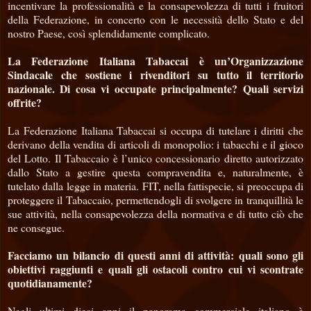
incentivare la professionalità e la consapevolezza di tutti i fruitori
della Federazione, in concerto con le necessità dello Stato e del
nostro Paese, così splendidamente complicato.
La Federazione Italiana Tabaccai è un’Organizzazione
Sindacale che sostiene i rivenditori su tutto il territorio
nazionale. Di cosa vi occupate principalmente? Quali servizi
offrite?
La Federazione Italiana Tabaccai si occupa di tutelare i diritti che
derivano della vendita di articoli di monopolio: i tabacchi e il gioco
del Lotto. Il Tabaccaio è l’unico concessionario diretto autorizzato
dallo Stato a gestire questa compravendita e, naturalmente, è
tutelato dalla legge in materia. FIT, nella fattispecie, si preoccupa di
proteggere il Tabaccaio, permettendogli di svolgere in tranquillità le
sue attività, nella consapevolezza della normativa e di tutto ciò che
ne consegue.
Facciamo un bilancio di questi anni di attività: quali sono gli
obiettivi raggiunti e quali gli ostacoli contro cui vi scontrate
quotidianamente?
Negli ultimi dieci anni il panorama commerciale italiano è