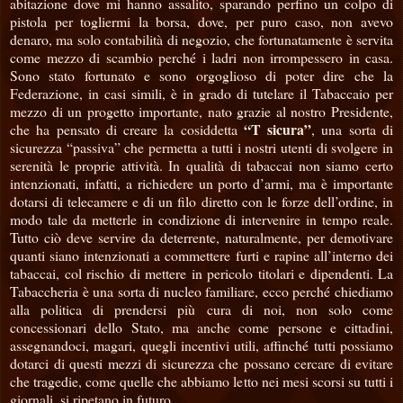
abitazione dove mi hanno assalito, sparando perfino un colpo di
pistola per togliermi la borsa, dove, per puro caso, non avevo
denaro, ma solo contabilità di negozio, che fortunatamente è servita
come mezzo di scambio perché i ladri non irrompessero in casa.
Sono stato fortunato e sono orgoglioso di poter dire che la
Federazione, in casi simili, è in grado di tutelare il Tabaccaio per
mezzo di un progetto importante, nato grazie al nostro Presidente,
“T sicura”
che ha pensato di creare la cosiddetta
, una sorta di
sicurezza “passiva” che permetta a tutti i nostri utenti di svolgere in
serenità le proprie attività. In qualità di tabaccai non siamo certo
intenzionati, infatti, a richiedere un porto d’armi, ma è importante
dotarsi di telecamere e di un filo diretto con le forze dell’ordine, in
modo tale da metterle in condizione di intervenire in tempo reale.
Tutto ciò deve servire da deterrente, naturalmente, per demotivare
quanti siano intenzionati a commettere furti e rapine all’interno dei
tabaccai, col rischio di mettere in pericolo titolari e dipendenti. La
Tabaccheria è una sorta di nucleo familiare, ecco perché chiediamo
alla politica di prendersi più cura di noi, non solo come
concessionari dello Stato, ma anche come persone e cittadini,
assegnandoci, magari, quegli incentivi utili, affinché tutti possiamo
dotarci di questi mezzi di sicurezza che possano cercare di evitare
che tragedie, come quelle che abbiamo letto nei mesi scorsi su tutti i
giornali, si ripetano in futuro.