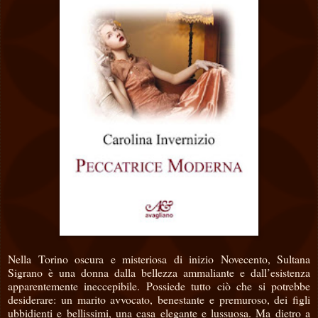
Nella Torino oscura e misteriosa di inizio Novecento, Sultana
Sigrano è una donna dalla bellezza ammaliante e dall’esistenza
apparentemente ineccepibile. Possiede tutto ciò che si potrebbe
desiderare: un marito avvocato, benestante e premuroso, dei figli
ubbidienti e bellissimi, una casa elegante e lussuosa. Ma dietro a