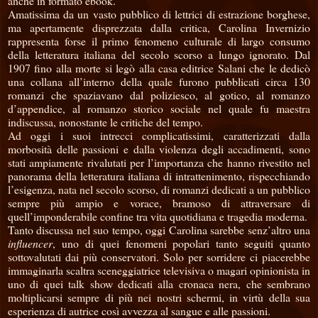
anche in formato ebook.
Amatissima da un vasto pubblico di lettrici di estrazione borghese,
ma apertamente disprezzata dalla critica, Carolina Invernizio
rappresenta forse il primo fenomeno culturale di largo consumo
della letteratura italiana del secolo scorso a lungo ignorato. Dal
1907 fino alla morte si legò alla casa editrice Salani che le dedicò
una collana all’interno della quale furono pubblicati circa 130
romanzi che spaziavano dal poliziesco, al gotico, al romanzo
d’appendice, al romanzo storico sociale nel quale fu maestra
indiscussa, nonostante le critiche del tempo.
Ad oggi i suoi intrecci complicatissimi, caratterizzati dalla
morbosità delle passioni e dalla violenza degli accadimenti, sono
stati ampiamente rivalutati per l’importanza che hanno rivestito nel
panorama della letteratura italiana di intrattenimento, rispecchiando
l’esigenza, nata nel secolo scorso, di romanzi dedicati a un pubblico
sempre più ampio e vorace, bramoso di attraversare di
quell’imponderabile confine tra vita quotidiana e tragedia moderna.
Tanto discussa nel suo tempo, oggi Carolina sarebbe senz’altro una
influencer
, uno di quei fenomeni popolari tanto seguiti quanto
sottovalutati dai più conservatori. Solo per sorridere ci piacerebbe
immaginarla scaltra sceneggiatrice televisiva o magari opinionista in
uno di quei talk show dedicati alla cronaca nera, che sembrano
moltiplicarsi sempre di più nei nostri schermi, in virtù della sua
esperienza di autrice così avvezza al sangue e alle passioni.