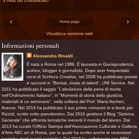
‹
›
Home page
Visualizza versione web
Informazioni personali
Alessandra Rinaldi
È nata a Roma nel 1986. È laureata in Giurisprudenza,
autrice, blogger e giornalista. Dopo aver frequentato
corsi di Scrittura Creativa, nel 2008 ha pubblicato poesie
e racconti in "Bonsai, vivaio di talenti", UNI Service. Nel
2011 ha pubblicato il saggio "L’abolizione della pena di morte
nell’Ordinamento Italiano", in "Momenti di storia della giustizia,
materiali di un seminario", nella collana del Prof. Mario Ascheri,
Aracne. Nel 2014 ha pubblicato il suo primo romanzo in e-book per
Rizzoli, scritto sotto pseudonimo. Dal 2016 gestisce il Blog “Sistema
Generale” che affronta tematiche inerenti il mondo del lavoro. Dal
2013 ha curato l’Ufficio Stampa dell’Associazione Culturale e Galleria
d’Arte ABC art di Roma, per la quale ha scritto anche le recensioni
tecniche degli eventi espositivi. Dal 2018 ha collaborato con RBN