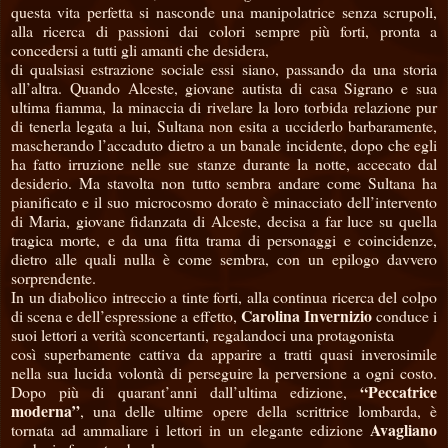
questa vita perfetta si nasconde una manipolatrice senza scrupoli,
alla ricerca di passioni dai colori sempre più forti, pronta a
concedersi a tutti gli amanti che desidera,
di qualsiasi estrazione sociale essi siano, passando da una storia
all’altra. Quando Alceste, giovane autista di casa Sigrano e sua
ultima fiamma, la minaccia di rivelare la loro torbida relazione pur
di tenerla legata a lui, Sultana non esita a ucciderlo barbaramente,
mascherando l’accaduto dietro a un banale incidente, dopo che egli
ha fatto irruzione nelle sue stanze durante la notte, accecato dal
desiderio. Ma stavolta non tutto sembra andare come Sultana ha
pianificato e il suo microcosmo dorato è minacciato dell’intervento
di Maria, giovane fidanzata di Alceste, decisa a far luce su quella
tragica morte, e da una fitta trama di personaggi e coincidenze,
dietro alle quali nulla è come sembra, con un epilogo davvero
sorprendente.
In un diabolico intreccio a tinte forti, alla continua ricerca del colpo
Carolina Invernizio
di scena e dell’espressione a effetto,
conduce i
suoi lettori a verità sconcertanti, regalandoci una protagonista
così superbamente cattiva da apparire a tratti quasi inverosimile
nella sua lucida volontà di perseguire la perversione a ogni costo.
“Peccatrice
Dopo più di quarant’anni dall’ultima edizione,
moderna”
, una delle ultime opere della scrittrice lombarda, è
Avagliano
tornata ad ammaliare i lettori in un elegante edizione