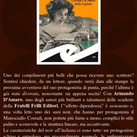
Uno dei
complimenti
più belli che possa ricevere uno scrittore?
Sentirsi chiedere, da un lettore, quando verrà data alle stampe la
prossima
avventura
del suo protagonista di punta, perché l’ultima è
Armando
già stata
divorata
, nonostante sia appena uscita! Con
D’Amaro
, uno degli autori più brillanti e talentuosi delle scuderie
Fratelli Frilli Editori
della
, l’“effetto dipendenza” è assicurato e,
una volta letto uno dei suoi noir, che hanno per protagonista il
Maresciallo Corradi, non potrete più farne a meno, complici lo stile
pulito e scorrevole e la struttura lineare, ma accattivante.
Le caratteristiche del
noir all’italiana
ci sono tutte: un protagonista
schivo e spigoloso, ma piacevolmente
normale
, le ambientazioni