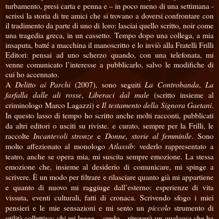
turbamento, presi carta e penna e – in poco meno di una settimana -
scrissi la storia di tre amici che si trovano a doversi confrontare con
il tradimento da parte di uno di loro: lasciai quello scritto, noir come
una tragedia greca, in un cassetto. Tempo dopo una collega, a mia
insaputa, batté a macchina il manoscritto e lo inviò alla Fratelli Frilli
Editori: pensai ad uno scherzo quando, con una telefonata, mi
venne comunicato l’interesse a pubblicarlo, salvo le modifiche di
cui ho accennato.
A
Delitto ai Parchi
(2007), sono seguiti
La Controbanda
,
La
farfalla dalle ali rosse
,
Liberaci dal male
(scritto insieme al
criminologo Marco Lagazzi) e
Il testamento della Signora Gaetani
.
In questo lasso di tempo ho scritto anche molti racconti, pubblicati
da altri editori o usciti su riviste. e curato, sempre per la Frilli, le
raccolte
Incantevoli stronze
e
Donne, storie al femminile
. Sono
molto affezionato al monologo
Atlassib
: vederlo rappresentato a
teatro, anche se opera mia, mi suscita sempre emozione. La stessa
emozione che, insieme al desiderio di comunicare, mi spinge a
scrivere.
È un modo per filtrare e rilasciare quanto già mi appartiene
e quanto di nuovo mi raggiuge dall’esterno: esperienze di vita
vissuta, eventi culturali, fatti di cronaca. Scrivendo sfogo i miei
pensieri e le mie sensazioni e mi sento un
piccolo
strumento di
utilità collettiva: chi mi legge – credo – ritroverà un qualcosa che ha