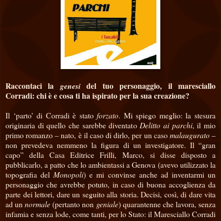
Raccontaci la
del tuo personaggio, il maresciallo
genesi
Corradi: chi è e cosa ti ha ispirato per la sua creazione?
Il ‘parto’ di Corradi è stato
forzato
. Mi spiego meglio: la stesura
originaria di quello che sarebbe diventato
Delitto ai parchi
, il mio
primo romanzo – nato, è il caso di dirlo, per un caso
malaugurato
–
non prevedeva nemmeno la figura di un investigatore. Il “gran
capo” della Casa Editrice Frilli, Marco, si disse disposto a
pubblicarlo, a patto che lo ambientassi a Genova (avevo utilizzato la
topografia del
Monopoli
) e mi convinse anche ad inventarmi un
personaggio che avrebbe potuto, in caso di buona accoglienza da
parte dei lettori, dare un seguito alla storia. Decisi, così, di dare vita
ad un
normale
(pertanto non
geniale
) quarantenne che lavora, senza
infamia e senza lode, come tanti, per lo Stato: il Maresciallo Corradi