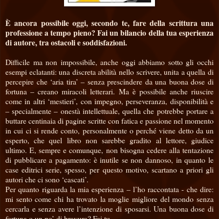
È ancora possibile oggi, secondo te, fare della scrittura una
professione a tempo pieno? Fai un bilancio della tua esperienza
di autore, tra ostacoli e soddisfazioni.
Difficile ma non impossibile, anche oggi abbiamo sotto gli occhi
esempi eclatanti: una discreta abilità nello scrivere, unita a quella di
percepire che ‘aria tira’ – senza prescindere da una buona dose di
fortuna – creano miracoli letterari. Ma è possibile anche riuscire
come in altri ‘mestieri’, con impegno, perseveranza, disponibilità e
– specialmente – onestà intellettuale, quella che potrebbe portare a
buttare centinaia di pagine scritte con fatica e passione nel momento
in cui ci si rende conto, personalmente o perché viene detto da un
esperto, che quel libro non sarebbe gradito al lettore, giudice
ultimo. E, sempre e comunque, non bisogna cedere alla tentazione
di pubblicare a pagamento: è inutile se non dannoso, in quanto le
case editrici serie, spesso, per questo motivo, scartano a priori gli
autori che ci sono ‘cascati’.
Per quanto riguarda la mia esperienza – l’ho raccontata - che dire:
mi sento come chi ha trovato la moglie migliore del mondo senza
cercarla e senza avere l’intenzione di sposarsi. Una buona dose di
fortuna o un po’ di bravura? Fai tu.