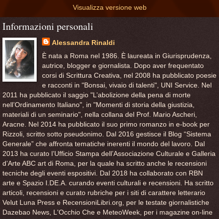
Visualizza versione web
Informazioni personali
Alessandra Rinaldi
È nata a Roma nel 1986. È laureata in Giurisprudenza,
autrice, blogger e giornalista. Dopo aver frequentato
corsi di Scrittura Creativa, nel 2008 ha pubblicato poesie
e racconti in "Bonsai, vivaio di talenti", UNI Service. Nel
2011 ha pubblicato il saggio "L’abolizione della pena di morte
nell’Ordinamento Italiano", in "Momenti di storia della giustizia,
materiali di un seminario", nella collana del Prof. Mario Ascheri,
Aracne. Nel 2014 ha pubblicato il suo primo romanzo in e-book per
Rizzoli, scritto sotto pseudonimo. Dal 2016 gestisce il Blog “Sistema
Generale” che affronta tematiche inerenti il mondo del lavoro. Dal
2013 ha curato l’Ufficio Stampa dell’Associazione Culturale e Galleria
d’Arte ABC art di Roma, per la quale ha scritto anche le recensioni
tecniche degli eventi espositivi. Dal 2018 ha collaborato con RBN
arte e Spazio I.DE.A. curando eventi culturali e recensioni. Ha scritto
articoli, recensioni e curato rubriche per i siti di carattere letterario
Velut Luna Press e RecensioniLibri.org, per le testate giornalistiche
Dazebao News, L'Occhio Che e MeteoWeek, per i magazine on-line