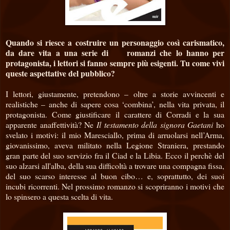
Quando si riesce a costruire un personaggio così carismatico,
da dare vita a una serie di romanzi che lo hanno per
protagonista, i lettori si fanno sempre più esigenti. Tu come vivi
queste aspettative del pubblico?
I lettori, giustamente, pretendono – oltre a storie avvincenti e
realistiche – anche di sapere cosa ‘combina’, nella vita privata, il
protagonista. Come giustificare il carattere di Corradi e la sua
apparente anaffettività? Ne
Il testamento della signora Gaetani
ho
svelato i motivi: il mio Maresciallo, prima di arruolarsi nell’Arma,
giovanissimo, aveva militato nella Legione Straniera, prestando
gran parte del suo servizio fra il Ciad e la Libia. Ecco il perchè del
suo alzarsi all'alba, della sua difficoltà a trovare una compagna fissa,
del suo scarso interesse al buon cibo… e, soprattutto, dei suoi
incubi ricorrenti. Nel prossimo romanzo si scopriranno i motivi che
lo spinsero a questa scelta di vita.