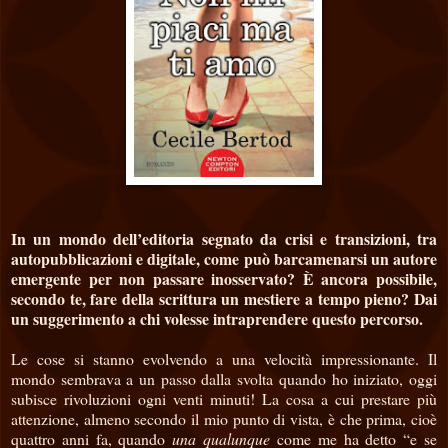
In un mondo dell’editoria segnato da crisi e transizioni, tra
autopubblicazioni e digitale, come può barcamenarsi un autore
emergente per non passare inosservato? È ancora possibile,
secondo te, fare della scrittura un mestiere a tempo pieno? Dai
un suggerimento a chi volesse intraprendere questo percorso.
Le cose si stanno evolvendo a una velocità impressionante. Il
mondo sembrava a un passo dalla svolta quando ho iniziato, oggi
subisce rivoluzioni ogni venti minuti! La cosa a cui prestare più
attenzione, almeno secondo il mio punto di vista, è che prima, cioè
quattro anni fa, quando
una qualunque
come me ha detto “e se