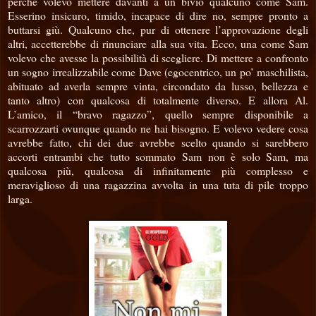
perché volevo mettere davanti a un bivio qualcuno come Sam.
Esserino insicuro, timido, incapace di dire no, sempre pronto a
buttarsi giù. Qualcuno che, pur di ottenere l’approvazione degli
altri, accetterebbe di rinunciare alla sua vita. Ecco, una come Sam
volevo che avesse la possibilità di scegliere. Di mettere a confronto
un sogno irrealizzabile come Dave (egocentrico, un po’ maschilista,
abituato ad averla sempre vinta, circondato da lusso, bellezza e
tanto altro) con qualcosa di totalmente diverso. E allora Al.
L’amico, il “bravo ragazzo”, quello sempre disponibile a
scarrozzarti ovunque quando ne hai bisogno. E volevo vedere cosa
avrebbe fatto, chi dei due avrebbe scelto quando si sarebbero
accorti entrambi che tutto sommato Sam non è solo Sam, ma
qualcosa più, qualcosa di infinitamente più complesso e
meraviglioso di una ragazzina avvolta in una tuta di pile troppo
larga.