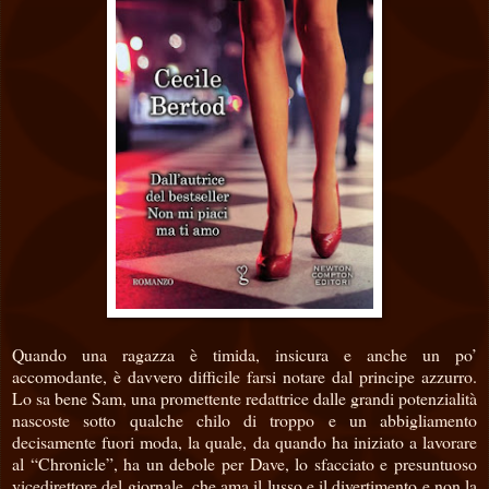
Quando una ragazza è timida, insicura e anche un po’
accomodante, è davvero difficile farsi notare dal principe azzurro.
Lo sa bene Sam, una promettente redattrice dalle grandi potenzialità
nascoste sotto qualche chilo di troppo e un abbigliamento
decisamente fuori moda, la quale, da quando ha iniziato a lavorare
al “Chronicle”, ha un debole per Dave, lo sfacciato e presuntuoso
vicedirettore del giornale, che ama il lusso e il divertimento e non la