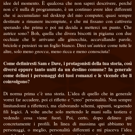
idee del momento. È qualcosa che non saprei descrivere, perché
non c’è nulla di programmato, è un continuo avere idee differenti
che si accumulano sul desktop del mio computer, quasi sempre
destinate a rimanere incompiute, e che mi fissano con cattiveria
sperando che prima o poi mi decida a metterci un punto. Che
autrice sono? Boh, quella che divora biscotti in pigiama con due
occhiaie che le arrivano alle ginocchia, accavallando parole,
briciole e pensieri su un foglio bianco. Direi un’autrice come tutte le
altre, solo meno
gnocca
, meno ricca e meno conosciuta!
Come definiresti Sam e Dave, i protagonisti della tua storia, così
diversi eppure tanto uniti da un destino comune? In generale
come delinei i personaggi dei tuoi romanzi e le vicende che li
coinvolgono?
Di norma prima c’è una storia. L’idea di quello che in generale
vorrei far accadere, poi ci rifletto e “creo” personalità. Non sempre
limitandomi a rifletterci, ma elaborando schemi, appunti, seguendo
fili logici. A volte anche solo mettendo le mani sulla tastiera e
vedendo cosa viene fuori. Poi, certo, dopo delineo più
concretamente i profili. In linea di massima qui abbiamo tre
personaggi, o meglio, personalità differenti e mi piaceva l’idea