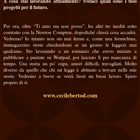
A cosa stai lavorando attualmente? Svelaci quali sono i tuoi
progetti per il futuro.
Per ora, oltre “Ti amo ma non posso”, ho altri tre inediti sotto
contratto con la Newton Compton, dopodiché chissà cosa accadrà.
Vedremo! Io intanto non sto mai ferma e, come una formichina,
immagazzino storie chiedendomi se un giorno le leggerà mai
qualcuno. Sto lavorando a un romanzo che avevo iniziato a
pubblicare a puntate su Wattpad, poi lasciato lì per mancanza di
tempo. Una storia un po’ cupa, amori difficili, travagliati. Molto
diverso da quello che chi mi legge è abituato a trovare nelle mie
storie. Vedremo a breve se verrà fuori un buon lavoro. Spero
proprio di sì.
www.cecilebertod.com