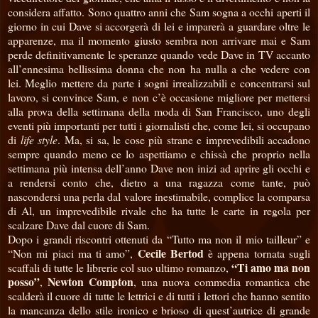
considera affatto. Sono quattro anni che Sam sogna a occhi aperti il
giorno in cui Dave si accorgerà di lei e imparerà a guardare oltre le
apparenze, ma il momento giusto sembra non arrivare mai e Sam
perde definitivamente le speranze quando vede Dave in TV accanto
all’ennesima bellissima donna che non ha nulla a che vedere con
lei. Meglio mettere da parte i sogni irrealizzabili e concentrarsi sul
lavoro, si convince Sam, e non c’è occasione migliore per mettersi
alla prova della settimana della moda di San Francisco, uno degli
eventi più importanti per tutti i giornalisti che, come lei, si occupano
di
life style
. Ma, si sa, le cose più strane e imprevedibili accadono
sempre quando meno ce lo aspettiamo e chissà che proprio nella
settimana più intensa dell’anno Dave non inizi ad aprire gli occhi e
a rendersi conto che, dietro a una ragazza come tante, può
nascondersi una perla dal valore inestimabile, complice la comparsa
di Al, un imprevedibile rivale che ha tutte le carte in regola per
scalzare Dave dal cuore di Sam.
Dopo i grandi riscontri ottenuti da “Tutto ma non il mio tailleur” e
Cecile Bertod
“Non mi piaci ma ti amo”,
è appena tornata sugli
“Ti amo ma non
scaffali di tutte le librerie col suo ultimo romanzo,
posso”
Newton Compton
,
, una nuova commedia romantica che
scalderà il cuore di tutte le lettrici e di tutti i lettori che hanno sentito
la mancanza dello stile ironico e brioso di quest’autrice di grande