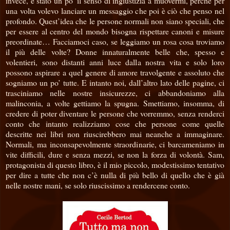
invece, è stato un po’ il senso di ingiustizia a muovermi, perché per
una volta volevo lanciare un messaggio che poi è ciò che penso nel
profondo. Quest’idea che le persone normali non siano speciali, che
per essere al centro del mondo bisogna rispettare canoni e misure
preordinate… Facciamoci caso, se leggiamo un rosa cosa troviamo
il più delle volte? Donne innaturalmente belle che, spesso e
volentieri, sono distanti anni luce dalla nostra vita e solo loro
possono aspirare a quel genere di amore travolgente e assoluto che
sogniamo un po’ tutte. E intanto noi, dall’altro lato delle pagine, ci
trasciniamo nelle nostre insicurezze, ci abbandoniamo alla
malinconia, a volte gettiamo la spugna. Smettiamo, insomma, di
credere di poter diventare le persone che vorremmo, senza renderci
conto che intanto realizziamo cose che persone come quelle
descritte nei libri non riuscirebbero mai neanche a immaginare.
Normali, ma inconsapevolmente straordinarie, ci barcameniamo in
vite difficili, dure e senza mezzi, se non la forza di volontà. Sam,
protagonista di questo libro, è il mio piccolo, modestissimo tentativo
per dire a tutte che non c’è nulla di più bello di quello che è già
nelle nostre mani, se solo riuscissimo a rendercene conto.