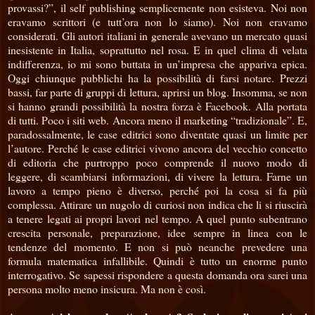
provassi?”, il self publishing semplicemente non esisteva. Noi non
eravamo scrittori (e tutt’ora non lo siamo). Noi non eravamo
considerati. Gli autori italiani in generale avevano un mercato quasi
inesistente in Italia, soprattutto nel rosa. E in quel clima di velata
indifferenza, io mi sono buttata in un’impresa che appariva epica.
Oggi chiunque pubblichi ha la possibilità di farsi notare. Prezzi
bassi, far parte di gruppi di lettura, aprirsi un blog. Insomma, se non
si hanno grandi possibilità la nostra forza è Facebook. Alla portata
di tutti. Poco i siti web. Ancora meno il marketing “tradizionale”. E,
paradossalmente, le case editrici sono diventate quasi un limite per
l’autore. Perché le case editrici vivono ancora del vecchio concetto
di editoria che purtroppo poco comprende il nuovo modo di
leggere, di scambiarsi informazioni, di vivere la lettura. Farne un
lavoro a tempo pieno è diverso, perché poi la cosa si fa più
complessa. Attirare un nugolo di curiosi non indica che li si riuscirà
a tenere legati ai propri lavori nel tempo. A quel punto subentrano
crescita personale, preparazione, idee sempre in linea con le
tendenze del momento. E non si può neanche prevedere una
formula matematica infallibile. Quindi è tutto un enorme punto
interrogativo. Se sapessi rispondere a questa domanda ora sarei una
persona molto meno insicura. Ma non è così.