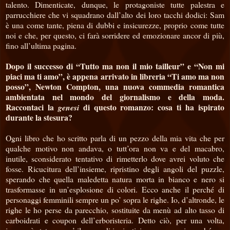
talento. Dimenticate, dunque, le protagoniste tutte palestra e
parrucchiere che vi squadrano dall’alto dei loro tacchi dodici: Sam
è una come tante, piena di dubbi e insicurezze, proprio come tutte
noi e che, per questo, ci farà sorridere ed emozionare ancor di più,
fino all’ultima pagina.
Dopo il successo di “Tutto ma non il mio tailleur” e “Non mi
piaci ma ti amo”, è appena arrivato in libreria “Ti amo ma non
posso”, Newton Compton, una nuova commedia romantica
ambientata nel mondo del giornalismo e della moda.
Raccontaci la
di questo romanzo: cosa ti ha ispirato
genesi
durante la stesura?
Ogni libro che ho scritto parla di un pezzo della mia vita che per
qualche motivo non andava, o tutt’ora non va e del macabro,
inutile, sconsiderato tentativo di rimetterlo dove avrei voluto che
fosse. Ricucitura dell’insieme, ripristino degli angoli del puzzle,
sperando che quella maledetta natura morta in bianco e nero si
trasformasse in un’esplosione di colori. Ecco anche il perché di
personaggi femminili sempre un po’ sopra le righe. Io, d’altronde, le
righe le ho perse da parecchio, sostituite da menù ad alto tasso di
carboidrati e coupon dell’erboristeria. Detto ciò, per una volta,