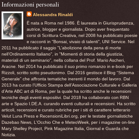
Informazioni personali
Alessandra Rinaldi
È nata a Roma nel 1986. È laureata in Giurisprudenza,
autrice, blogger e giornalista. Dopo aver frequentato
corsi di Scrittura Creativa, nel 2008 ha pubblicato poesie
e racconti in "Bonsai, vivaio di talenti", UNI Service. Nel
2011 ha pubblicato il saggio "L’abolizione della pena di morte
nell’Ordinamento Italiano", in "Momenti di storia della giustizia,
materiali di un seminario", nella collana del Prof. Mario Ascheri,
Aracne. Nel 2014 ha pubblicato il suo primo romanzo in e-book per
Rizzoli, scritto sotto pseudonimo. Dal 2016 gestisce il Blog “Sistema
Generale” che affronta tematiche inerenti il mondo del lavoro. Dal
2013 ha curato l’Ufficio Stampa dell’Associazione Culturale e Galleria
d’Arte ABC art di Roma, per la quale ha scritto anche le recensioni
tecniche degli eventi espositivi. Dal 2018 ha collaborato con RBN
arte e Spazio I.DE.A. curando eventi culturali e recensioni. Ha scritto
articoli, recensioni e curato rubriche per i siti di carattere letterario
Velut Luna Press e RecensioniLibri.org, per le testate giornalistiche
Dazebao News, L'Occhio Che e MeteoWeek, per i magazine on-line
Mary Shelley Project, Pink Magazine Italia, Giornal e Guarda che
Notizia.