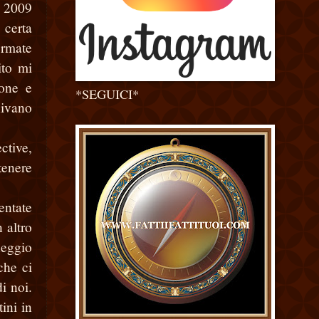
l 2009
 certa
ermate
ito mi
ione e
*SEGUICI*
nivano
ctive,
tenere
entate
 altro
neggio
che ci
i noi.
ini in