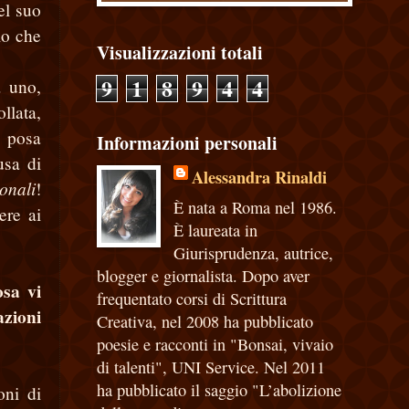
el suo
lo che
Visualizzazioni totali
9
1
8
9
4
4
a uno,
llata,
n posa
Informazioni personali
usa di
Alessandra Rinaldi
onali
!
È nata a Roma nel 1986.
ere ai
È laureata in
Giurisprudenza, autrice,
blogger e giornalista. Dopo aver
osa vi
frequentato corsi di Scrittura
azioni
Creativa, nel 2008 ha pubblicato
poesie e racconti in "Bonsai, vivaio
di talenti", UNI Service. Nel 2011
ha pubblicato il saggio "L’abolizione
oni di