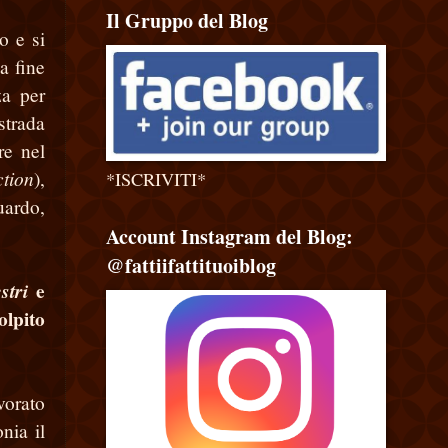
Il Gruppo del Blog
o e si
a fine
za per
strada
re nel
ction
),
*ISCRIVITI*
uardo,
Account Instagram del Blog:
@fattiifattituoiblog
e
stri
olpito
vorato
nia il