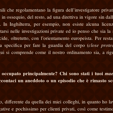
li che regolamentano la figura dell’investigatore privat
 in ossequio, del resto, ad una direttiva in vigore sin dall
. In Inghilterra, per esempio, non esiste alcuna licen
tarsi nelle investigazioni private ed io penso che sia la 
cide, oltretutto, con l’orientamento europeista. Per resta
close prote
a specifica per fare la guardia del corpo (
 qui si comprende come il nostro ordinamento sia, a rig
ei occupato principalmente? Chi sono stati i tuoi
mae
accontaci un aneddoto o un episodio che è rimasto sc
o, differente da quella dei miei colleghi, in quanto ho la
ative e pochissimo per clienti privati, così come testimo