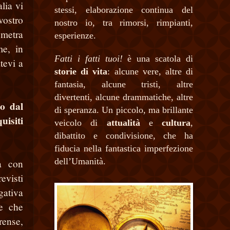
lia vi
stessi, elaborazione continua del
vostro
nostro io, tra rimorsi, rimpianti,
emetra
esperienze.
me, in
Fatti i fatti tuoi!
è una scatola di
tevi a
storie di vita
: alcune vere, altre di
fantasia, alcune tristi, altre
divertenti, alcune drammatiche, altre
to dal
di speranza. Un piccolo, ma brillante
uisiti
veicolo di
attualità
e
cultura
,
dibattito e condivisione, che ha
fiducia nella fantastica imperfezione
dell’Umanità.
ua con
evisti
gativa
e che
rense,