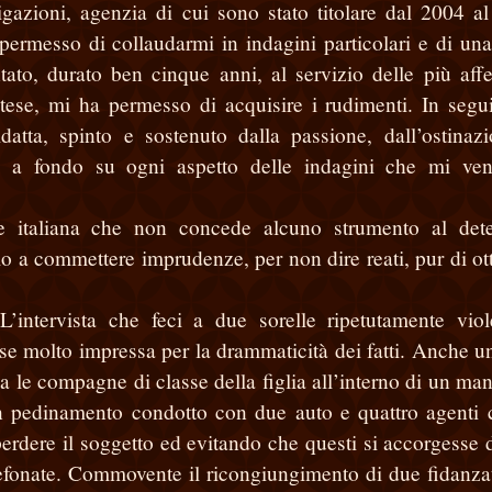
igazioni, agenzia di cui sono stato titolare dal 2004 a
 permesso di collaudarmi in indagini particolari e di una
ntato, durato ben cinque anni, al servizio delle più aff
tese, mi ha permesso di acquisire i rudimenti. In segu
datta, spinto
e sostenuto dalla passione, dall’ostinaz
mi a fondo su ogni aspetto delle indagini che mi ve
ge italiana che non concede alcuno strumento al dete
lo a commettere imprudenze, per non dire reati, pur di ot
L’intervista che feci a due sorelle ripetutamente viol
se molto impressa per la drammaticità dei fatti. Anche un
va le compagne di classe della figlia all’interno di un ma
 un pedinamento condotto con due auto e quattro agenti 
erdere il soggetto ed evitando che questi si accorgesse d
elefonate. Commovente il ricongiungimento di due fidanzat