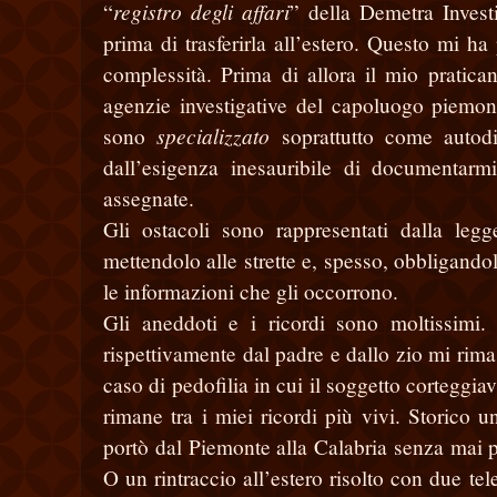
registro degli affari
“
” della Demetra Invest
prima di trasferirla all’estero. Questo mi ha
complessità. Prima di allora il mio pratica
agenzie investigative del capoluogo piemon
specializzato
sono
soprattutto come autodi
dall’esigenza inesauribile di documentar
assegnate.
Gli ostacoli sono rappresentati dalla leg
mettendolo alle strette e, spesso, obbligando
le informazioni che gli occorrono.
Gli aneddoti e i ricordi sono moltissimi. 
rispettivamente dal padre e dallo zio mi rima
caso di pedofilia in cui il soggetto corteggia
rimane tra i miei ricordi più vivi. Storico
portò dal Piemonte alla Calabria senza mai p
O un rintraccio all’estero risolto con due t