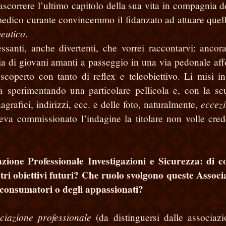
rascorrere l’ultimo capitolo della sua vita in compagnia d
 medico curante convincemmo il fidanzato ad attuare quel
peutico
.
essanti, anche divertenti, che vorrei raccontarvi: ancor
a di giovani amanti a passeggio in una via pedonale affo
 scoperto con tanto di reflex e teleobiettivo. Li misi i
 sperimentando una particolare pellicola e, con la sc
eccezi
agrafici, indirizzi, ecc. e delle foto, naturalmente,
va commissionato l’indagine la titolare non volle cred
azione Professionale Investigazioni e Sicurezza: di c
tri obiettivi futuri? Che ruolo svolgono queste Associ
ei consumatori o degli appassionati?
ciazione professionale
(da distinguersi dalle associazi