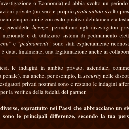
’Investigazione o Economia) ed abbia svolto un periodo 
praticantato
gazioni private (un vero e proprio
svolto pre
almeno cinque anni e con esito positivo debitamente attesta
licenze
ie, cosiddette
, permettono agli investigatori priv
rio nazionale e di utilizzare sistemi di pedinamento elett
enti
pedinamenti
” e “
” sono stati esplicitamente riconosc
 è data, finalmente, una legittimazione anche ai collabora
tesi, le indagini in ambito privato, aziendale, comme
security
era penale), ma anche, per esempio, la
nelle disco
estigatori privati nostrani sono e restano le indagini affer
per la verifica della fedeltà del partner.
diverse, soprattutto nei Paesi che abbracciano un s
i sono le principali differenze, secondo la tua per