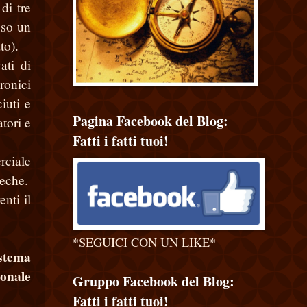
di tre
sso un
to).
ati di
ronici
iuti e
Pagina Facebook del Blog:
tori e
Fatti i fatti tuoi!
rciale
teche.
enti il
*SEGUICI CON UN LIKE*
istema
sonale
Gruppo Facebook del Blog:
Fatti i fatti tuoi!