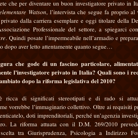
te che per diventare un buon investigatore privato in Ita
elementare Watson
, l’intervista che segue fa proprio al 
privato dalla carriera esemplare e oggi titolare della D
ssociazione Professionale del settore, a spiegarci co
are
. Quindi posate l’impermeabile nell’armadio e prepara
olo dopo aver letto attentamente quanto segue…
figura che gode di un fascino particolare, alimenta
nte l’investigatore privato in Italia? Quali sono i req
cambiato dopo la riforma legislativa del 2010?
 è ricca di significati stereotipati e di rado si att
e vorrebbe l’immaginario collettivo. Oltre ai requisiti pr
nticatelo, doti imprenditoriali, perché un’agenzia investi
ro. La riforma attuata con il D.M. 269/2010 preved
 scelta tra Giurisprudenza, Psicologia a Indirizzo Fo