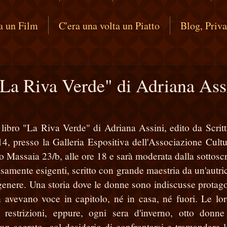
ta un Film
C'era una volta un Piatto
Blog, Priv
"La Riva Verde" di Adriana Ass
l libro "La Riva Verde" di Adriana Assini, edito da Scrit
14, presso la Galleria Espositiva dell'Associazione Cultu
 Massaia 23/b, alle ore 18 e sarà moderata dalla sottoscri
cisamente esigenti, scritto con grande maestria da un'autri
 genere. Una storia dove le donne sono indiscusse protago
n avevano voce in capitolo, né in casa, né fuori. Le lor
 restrizioni, eppure, ogni sera d'inverno, otto donne
ran segreto, col desiderio di confrontarsi e tramandare l