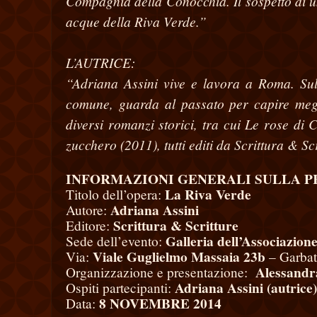
Compagnia della Conocchia. Il sospetto di u
acque della Riva Verde.”
L’AUTRICE:
“Adriana Assini vive e lavora a Roma. Sulla
comune, guarda al passato per capire megli
diversi romanzi storici, tra cui Le rose di
zucchero (2011), tutti editi da Scrittura & Sc
INFORMAZIONI GENERALI SULLA P
La Riva Verde
Titolo dell’opera:
Adriana Assini
Autore:
Scrittura & Scritture
Editore:
Galleria dell’Associazion
Sede dell’evento:
Viale Guglielmo Massaia 23b
Via:
– Garbat
Alessandr
Organizzazione e presentazione:
Adriana Assini (autrice)
Ospiti partecipanti:
8 NOVEMBRE 2014
Data: