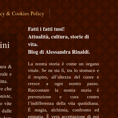
acy & Cookies Policy
Fatti i fatti tuoi!
Attualità, cultura, storie di
ini
vita.
Blog di Alessandra Rinaldi.
La nostra storia è come un organo
tura &
vitale. Se ne sta lì, tra lo stomaco e
rale e
il respiro, all’altezza del cuore e
tta.
cresce a ogni nostro passo.
ce che
Raccontare la nostra storia è
niste,
prevenzione e cura contro
o vite
l’indifferenza della vita quotidiana.
 dalle
È magia, alchimia, confronto ed
empatia. È vera accettazione di noi
e loro