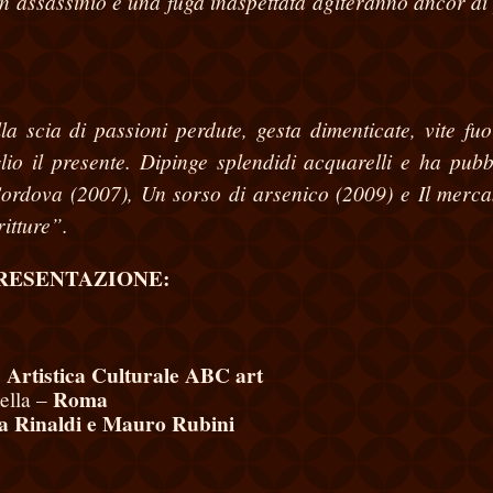
n assassinio e una fuga inaspettata agiteranno ancor di 
 scia di passioni perdute, gesta dimenticate, vite fuo
o il presente. Dipinge splendidi acquarelli e ha pubb
 Cordova (2007), Un sorso di arsenico (2009) e Il merca
ritture”.
RESENTAZIONE:
e Artistica Culturale ABC art
Roma
ella –
a Rinaldi e Mauro Rubini