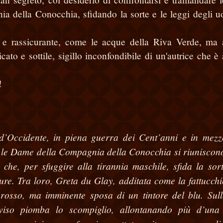
 della Conocchia, sfidando la sorte e le leggi degli u
 e rassicurante, come le acque della Riva Verde, ma
cato e sottile, sigillo inconfondibile di un'autrice che è
!
d’Occidente, in piena guerra dei Cent’anni e in mezz
blu, le Dame della Compagnia della Conocchia si riuniscon
che, per sfuggire alla tirannia maschile, sfida la sor
gure. Tra loro, Greta du Glay, additata come la fattucchi
 rosso, ma imminente sposa di un tintore del blu. Sul
vviso piomba lo scompiglio, allontanando più d’una