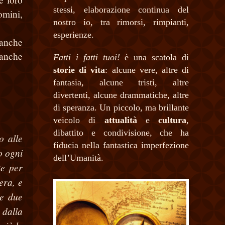
stessi, elaborazione continua del
omini,
nostro io, tra rimorsi, rimpianti,
esperienze.
 anche
 anche
Fatti i fatti tuoi!
è una scatola di
storie di vita
: alcune vere, altre di
fantasia, alcune tristi, altre
divertenti, alcune drammatiche, altre
di speranza. Un piccolo, ma brillante
veicolo di
attualità
e
cultura
,
dibattito e condivisione, che ha
o alle
fiducia nella fantastica imperfezione
o ogni
dell’Umanità.
te per
era, e
le due
 dalla