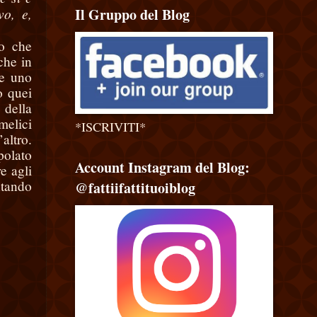
Il Gruppo del Blog
o, e,
to che
che in
re uno
o quei
 della
melici
*ISCRIVITI*
altro.
polato
Account Instagram del Blog:
e agli
ntando
@fattiifattituoiblog