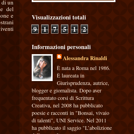
 di un
ne del
zione e
Visualizzazioni totali
strani
9
1
7
5
1
2
venti
Informazioni personali
Alessandra Rinaldi
È nata a Roma nel 1986.
È laureata in
Giurisprudenza, autrice,
blogger e giornalista. Dopo aver
frequentato corsi di Scrittura
Creativa, nel 2008 ha pubblicato
poesie e racconti in "Bonsai, vivaio
di talenti", UNI Service. Nel 2011
ha pubblicato il saggio "L’abolizione