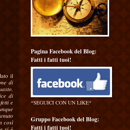
Pagina Facebook del Blog:
Fatti i fatti tuoi!
lato il
one di
uasto.
ice di
etti e
*SEGUICI CON UN LIKE*
munque
tenuto
Gruppo Facebook del Blog:
n così
Fatti i fatti tuoi!
e si è