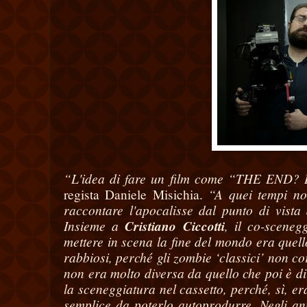
“L'idea di fare un film come “THE END? L’
“A quei tempi non
regista Daniele Misichia.
raccontare l'apocalisse dal punto di vist
Insieme a
Cristiano Ciccotti
, il co-sceneg
mettere in scena la fine del mondo era quell
rabbiosi, perché gli zombie ‘classici’ non c
non era molto diversa da quello che poi è di
la sceneggiatura nel cassetto, perché, sì, e
semplice da poterlo autoprodurre. Negli ann