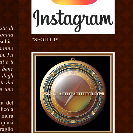
sta di
eonata
*SEGUICI*
.
schia
 hanno
lm. La
i e il
o bene
 degli
te del
in uno
ra del
licola
o mura
quasi
raglio