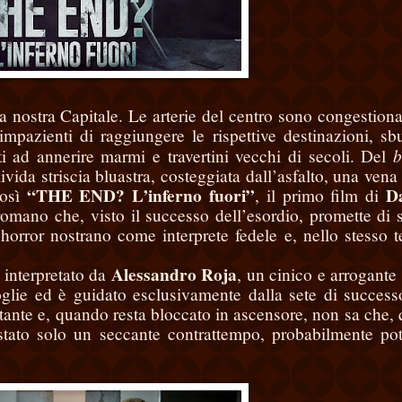
 nostra Capitale. Le arterie del centro sono congestiona
 impazienti di raggiungere le rispettive destinazioni, sb
b
ati ad annerire marmi e travertini vecchi di secoli. Del
vida striscia bluastra, costeggiata dall’asfalto, una vena 
“THE END? L’inferno fuori”
Da
così
, il primo film di
romano che, visto il successo dell’esordio, promette di 
’horror nostrano come interprete fedele e, nello stesso 
Alessandro Roja
, interpretato da
, un cinico e arrogant
oglie ed è guidato esclusivamente dalla sete di success
ortante e, quando resta bloccato in ascensore, non sa che, 
 stato solo un seccante contrattempo, probabilmente po