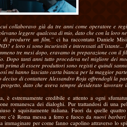
cui collaboravo già da tre anni come operatore e regi
olevano leggere qualcosa di mio, dato che con la loro n
 di produrre un film,”
ci ha raccontato Daniele Misi
? e loro si sono incuriositi e interessati all’istante...
mmeno tre mesi dopo, eravamo in preparazione con il fi
lio. Dopo tanti anni tutto procedeva nel migliore dei mod
tti prima di essere produttori sono registi e quindi sann
così mi hanno lasciato carta bianca per la maggior parte
mo deciso di contattare Alessandro Roja offrendogli la par
al progetto, dato che aveva sempre desiderato lavorare 
ta, è estremamente credibile e attento a ogni sfumatu
sione romanesca dei dialoghi. Pur trattandosi di una pel
iuso è squisitamente italiana. Fuori da quelle quattr
nuovi barbari
ensore c’è Roma messa a ferro e fuoco da
i da immaginare per come fanno capolino attraverso lo spi