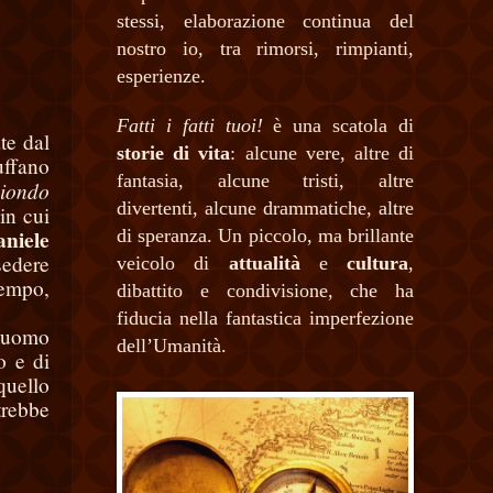
stessi, elaborazione continua del
nostro io, tra rimorsi, rimpianti,
esperienze.
Fatti i fatti tuoi!
è una scatola di
te dal
storie di vita
: alcune vere, altre di
uffano
fantasia, alcune tristi, altre
iondo
divertenti, alcune drammatiche, altre
in cui
niele
di speranza. Un piccolo, ma brillante
sedere
veicolo di
attualità
e
cultura
,
tempo,
dibattito e condivisione, che ha
fiducia nella fantastica imperfezione
e uomo
dell’Umanità.
o e di
quello
trebbe