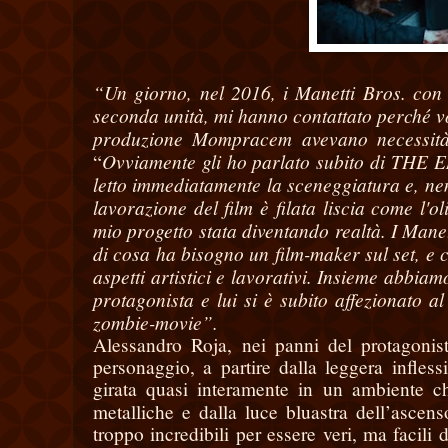
“Un giorno, nel 2016, i Manetti Bros. con 
seconda unità, mi hanno contattato perché v
produzione Mompracem avevano necessità
Ovviamente gli ho parlato subito di THE END
“
letto immediatamente la sceneggiatura e, ne
lavorazione del film è filata liscia come l'o
mio progetto stata diventando realtà. I Mane
di cosa ha bisogno un film-maker sul set, e 
aspetti artistici e lavorativi. Insieme abbia
protagonista e lui si è subito affezionato 
zombie-movie”.
Alessandro Roja, nei panni del protagonis
personaggio, a partire dalla leggera infles
girata quasi interamente in un ambiente ch
metalliche e dalla luce bluastra dell’asc
troppo incredibili per essere veri, ma facil