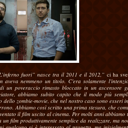
inferno fuori” nasce tra il 2011 e il 2012,”
ci ha sve
 aveva nemmeno un titolo. C'era solamente l'intenzi
a di un poveraccio rimasto bloccato in un ascensore g
giatore, abbiamo subito capito che il modo più sempl
o dello zombie-movie, che nel nostro caso sono esseri inf
orrono.
Abbiamo così scritto una prima stesura, che co
ventato il film uscito al cinema. Per molti anni abbiamo 
ra un film produttivamente semplice da realizzare, ma no
i qualcuno si è interessato al progetto, ma inizialment